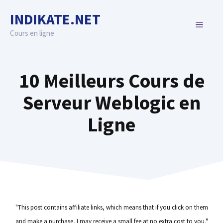
Skip
INDIKATE.NET
to
MENU
content
Cours en ligne
10 Meilleurs Cours de
Serveur Weblogic en
Ligne
"This post contains affiliate links, which means that if you click on them
and make a purchase, I may receive a small fee at no extra cost to you."