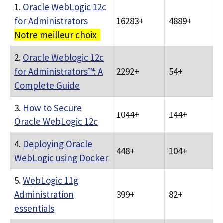
1.
Oracle WebLogic 12c
for Administrators
16283+
4889+
Notre meilleur choix
2.
Oracle Weblogic 12c
for Administrators™: A
2292+
54+
Complete Guide
3.
How to Secure
1044+
144+
Oracle WebLogic 12c
4.
Deploying Oracle
448+
104+
WebLogic using Docker
5.
WebLogic 11g
Administration
399+
82+
essentials