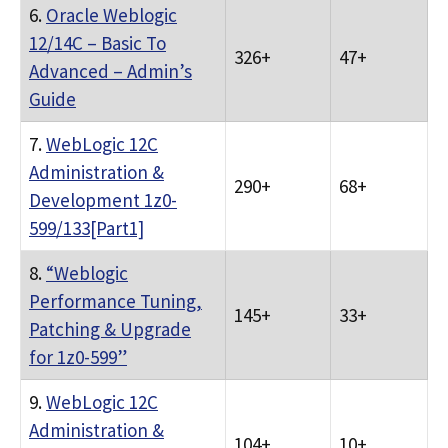
6.
Oracle Weblogic
12/14C – Basic To
326+
47+
Advanced – Admin’s
Guide
7.
WebLogic 12C
Administration &
290+
68+
Development 1z0-
599/133[Part1]
8.
“Weblogic
Performance Tuning,
145+
33+
Patching & Upgrade
for 1z0-599”
9.
WebLogic 12C
Administration &
104+
10+