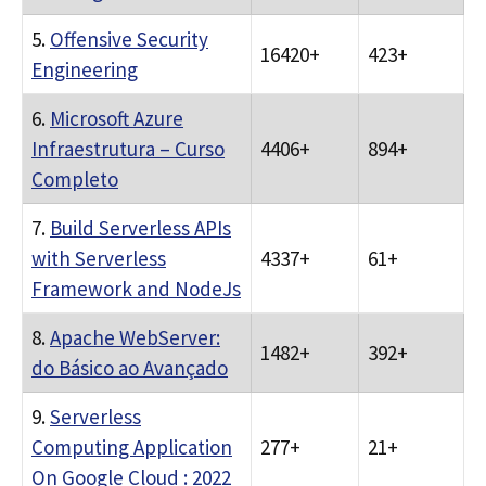
5.
Offensive Security
16420+
423+
Engineering
6.
Microsoft Azure
Infraestrutura – Curso
4406+
894+
Completo
7.
Build Serverless APIs
with Serverless
4337+
61+
Framework and NodeJs
8.
Apache WebServer:
1482+
392+
do Básico ao Avançado
9.
Serverless
Computing Application
277+
21+
On Google Cloud : 2022