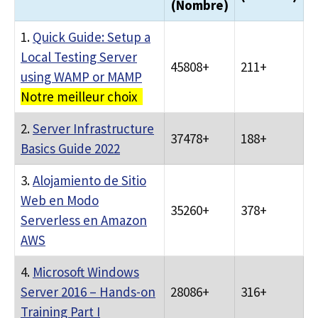
(Nombre)
1.
Quick Guide: Setup a
Local Testing Server
45808+
211+
using WAMP or MAMP
Notre meilleur choix
2.
Server Infrastructure
37478+
188+
Basics Guide 2022
3.
Alojamiento de Sitio
Web en Modo
35260+
378+
Serverless en Amazon
AWS
4.
Microsoft Windows
Server 2016 – Hands-on
28086+
316+
Training Part I