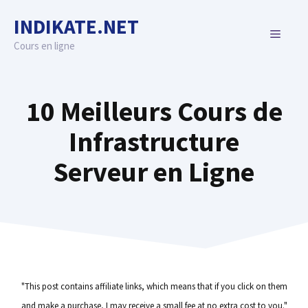
Skip
INDIKATE.NET
to
MENU
content
Cours en ligne
10 Meilleurs Cours de
Infrastructure
Serveur en Ligne
"This post contains affiliate links, which means that if you click on them
and make a purchase, I may receive a small fee at no extra cost to you."