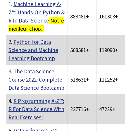
1.
Machine Learning A-
Z™: Hands-On Python &
888481+
161303+
R In Data Science
Notre
meilleur choix
2.
Python for Data
Science and Machine
568581+
119090+
Learning Bootcamp
3.
The Data Science
Course 2022: Complete
518631+
111252+
Data Science Bootcamp
4.
R Programming A-Z™:
R For Data Science With
237716+
47229+
Real Exercises!
5.
Data Science A-Z™: