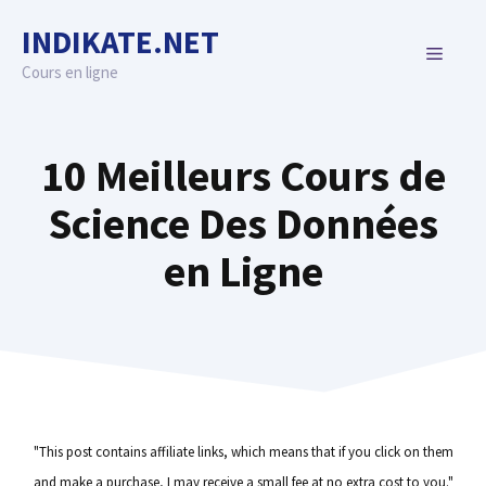
Skip
INDIKATE.NET
to
MENU
content
Cours en ligne
10 Meilleurs Cours de
Science Des Données
en Ligne
"This post contains affiliate links, which means that if you click on them
and make a purchase, I may receive a small fee at no extra cost to you."