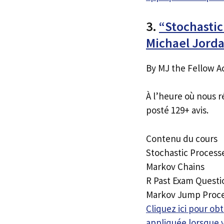
3.
“Stochasti
Michael Jord
By MJ the Fellow A
À l’heure où nous r
posté 129+ avis.
Contenu du cours
Stochastic Process
Markov Chains
R Past Exam Questi
Markov Jump Proc
Cliquez ici pour o
appliquée lorsque 