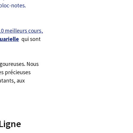
10 meilleurs cours,
uarielle
qui sont
igoureuses. Nous
es précieuses
utants, aux
 Ligne