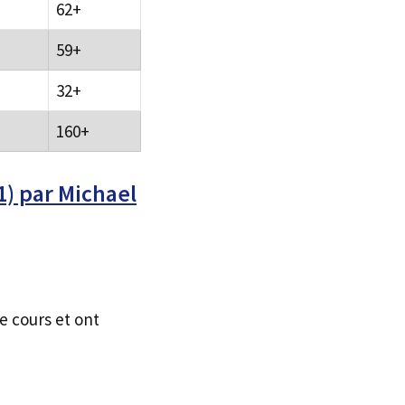
62+
59+
32+
160+
1) par Michael
e cours et ont