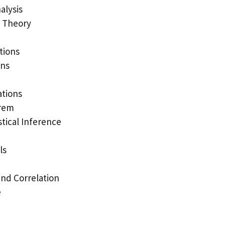
alysis
y Theory
tions
ons
ations
orem
tical Inference
ls
and Correlation
e