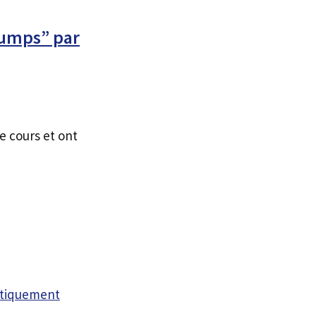
Jumps” par
e cours et ont
atiquement