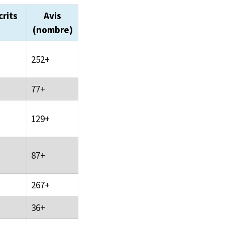
crits
Avis
)
(nombre)
252+
77+
129+
87+
267+
36+