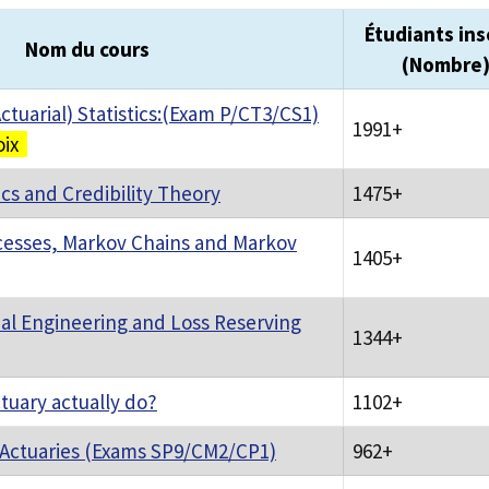
Étudiants ins
Nom du cours
(Nombre
tuarial) Statistics:(Exam P/CT3/CS1)
1991+
oix
ics and Credibility Theory
1475+
cesses, Markov Chains and Markov
1405+
ial Engineering and Loss Reserving
1344+
tuary actually do?
1102+
 Actuaries (Exams SP9/CM2/CP1)
962+