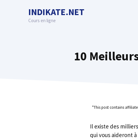
Skip
INDIKATE.NET
to
content
Cours en ligne
10 Meilleurs
"This post contains affiliat
Il existe des millie
qui vous aideront à