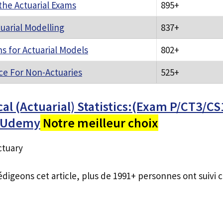
the Actuarial Exams
895+
tuarial Modelling
837+
ns for Actuarial Models
802+
nce For Non-Actuaries
525+
l (Actuarial) Statistics:(Exam P/CT3/CS
s Udemy
Notre meilleur choix
ctuary
édigeons cet article, plus de 1991+ personnes ont suivi c