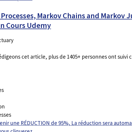
c Processes, Markov Chains and Markov 
an Cours Udemy
ctuary
édigeons cet article, plus de 1405+ personnes ont suivi c
es
on
esses
btenir une RÉDUCTION de 95%, La réduction sera autom
vous cliquerez