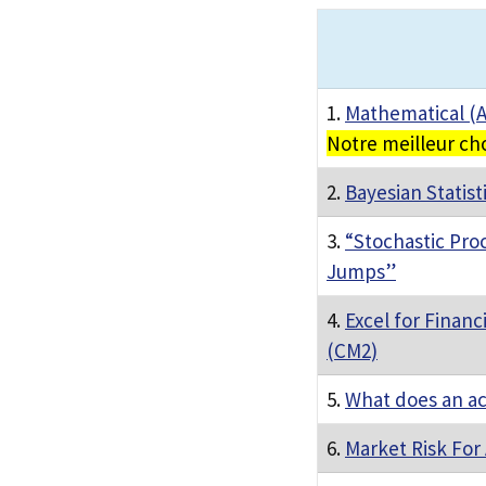
1.
Mathematical (Ac
Notre meilleur ch
2.
Bayesian Statist
3.
“Stochastic Pro
Jumps”
4.
Excel for Financ
(CM2)
5.
What does an ac
6.
Market Risk For