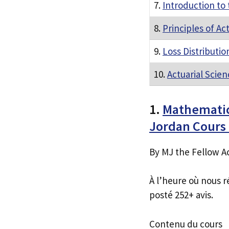
7.
Introduction to 
8.
Principles of Ac
9.
Loss Distributio
10.
Actuarial Scie
1.
Mathematica
Jordan Cour
By MJ the Fellow A
À l’heure où nous r
posté 252+ avis.
Contenu du cours