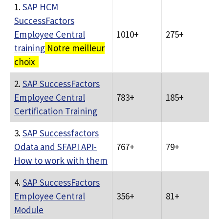
1.
SAP HCM
SuccessFactors
Employee Central
1010+
275+
training
Notre meilleur
choix
2.
SAP SuccessFactors
Employee Central
783+
185+
Certification Training
3.
SAP Successfactors
Odata and SFAPI API-
767+
79+
How to work with them
4.
SAP SuccessFactors
Employee Central
356+
81+
Module