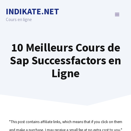
Skip
INDIKATE.NET
to
MENU
content
Cours en ligne
10 Meilleurs Cours de
Sap Successfactors en
Ligne
"This post contains affiliate links, which means that if you click on them
and make a purchase, I may receive a small fee at no extra cost to you."