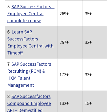
5.
SAP SuccessFactors –
Employee Central
269+
35+
complete course
6.
Learn SAP
SuccessFactors
257+
33+
Employee Central with
Timeoff
7.
SAP SuccessFactors
Recruiting (RCM) &
173+
33+
HXM Talent
Management
8.
SAP Successfactors
Compound Employee
132+
15+
API – Demystified