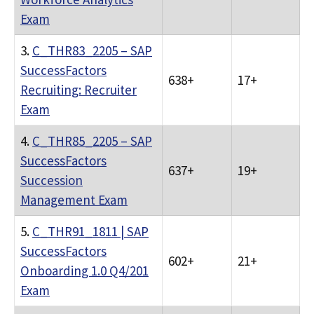
Exam
3.
C_THR83_2205 – SAP
SuccessFactors
638+
17+
Recruiting: Recruiter
Exam
4.
C_THR85_2205 – SAP
SuccessFactors
637+
19+
Succession
Management Exam
5.
C_THR91_1811 | SAP
SuccessFactors
602+
21+
Onboarding 1.0 Q4/201
Exam