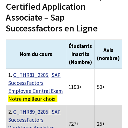
Certified Application
Associate – Sap
Successfactors en Ligne
Étudiants
Avis
Nom du cours
inscrits
(nombre)
(Nombre)
1.
C_THR81_2205 | SAP
SuccessFactors
1193+
50+
Employee Central Exam
Notre meilleur choix
2.
C_THR89_2205 | SAP
SuccessFactors
727+
25+
Workforce Analytics