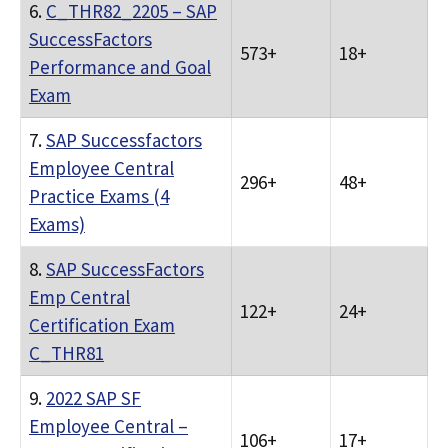
6.
C_THR82_2205 – SAP
SuccessFactors
573+
18+
Performance and Goal
Exam
7.
SAP Successfactors
Employee Central
296+
48+
Practice Exams (4
Exams)
8.
SAP SuccessFactors
Emp Central
122+
24+
Certification Exam
C_THR81
9.
2022 SAP SF
Employee Central –
106+
17+