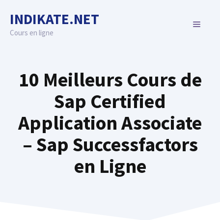
Skip
INDIKATE.NET
to
MENU
content
Cours en ligne
10 Meilleurs Cours de
Sap Certified
Application Associate
– Sap Successfactors
en Ligne