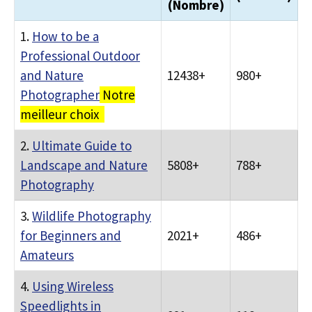
(Nombre)
1.
How to be a
Professional Outdoor
and Nature
12438+
980+
Photographer
Notre
meilleur choix
2.
Ultimate Guide to
Landscape and Nature
5808+
788+
Photography
3.
Wildlife Photography
for Beginners and
2021+
486+
Amateurs
4.
Using Wireless
Speedlights in