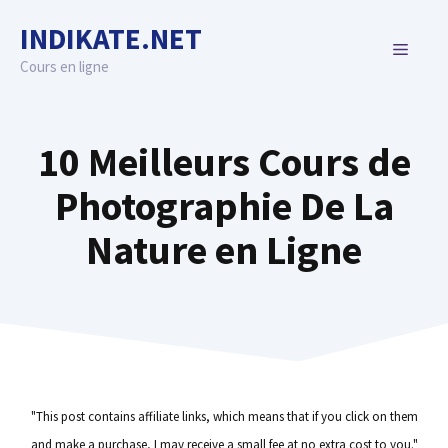
Skip
INDIKATE.NET
to
MENU
content
Cours en ligne
10 Meilleurs Cours de
Photographie De La
Nature en Ligne
"This post contains affiliate links, which means that if you click on them
and make a purchase, I may receive a small fee at no extra cost to you."