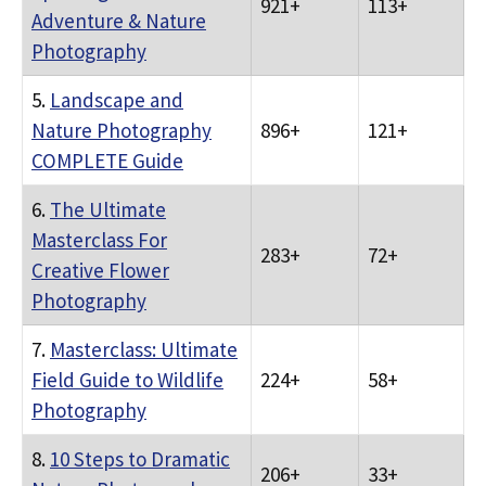
921+
113+
Adventure & Nature
Photography
5.
Landscape and
Nature Photography
896+
121+
COMPLETE Guide
6.
The Ultimate
Masterclass For
283+
72+
Creative Flower
Photography
7.
Masterclass: Ultimate
Field Guide to Wildlife
224+
58+
Photography
8.
10 Steps to Dramatic
206+
33+