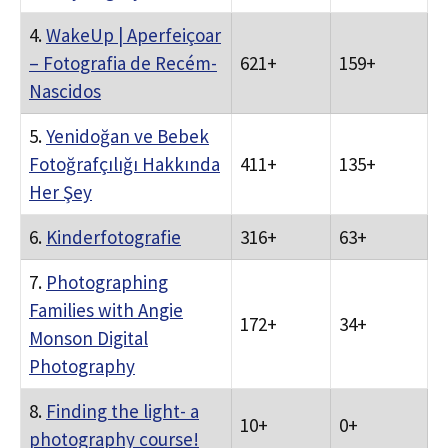
4.
WakeUp | Aperfeiçoar
– Fotografia de Recém-
621+
159+
Nascidos
5.
Yenidoğan ve Bebek
Fotoğrafçılığı Hakkında
411+
135+
Her Şey
6.
Kinderfotografie
316+
63+
7.
Photographing
Families with Angie
172+
34+
Monson Digital
Photography
8.
Finding the light- a
10+
0+
photography course!