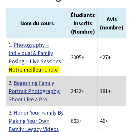
Étudiants
Avis
Nom du cours
inscrits
(nombre)
(Nombre)
1.
Photography –
Individual & Family
3005+
427+
Posing – Live Sessions
Notre meilleur choix
2.
Beginning Family
Portrait Photography:
2422+
181+
Shoot Like a Pro
3.
Honor Your Family By
Making Your Own
663+
46+
Family Legacy Videos