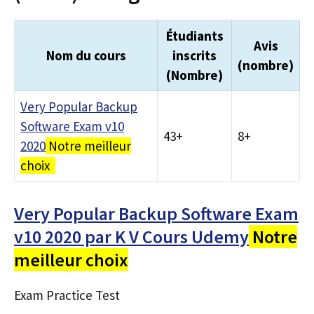
Étudiants
Avis
Nom du cours
inscrits
(nombre)
(Nombre)
Very Popular Backup
Software Exam v10
43+
8+
2020
Notre meilleur
choix
Very Popular Backup Software Exam
v10 2020 par K V Cours Udemy
Notre
meilleur choix
Exam Practice Test