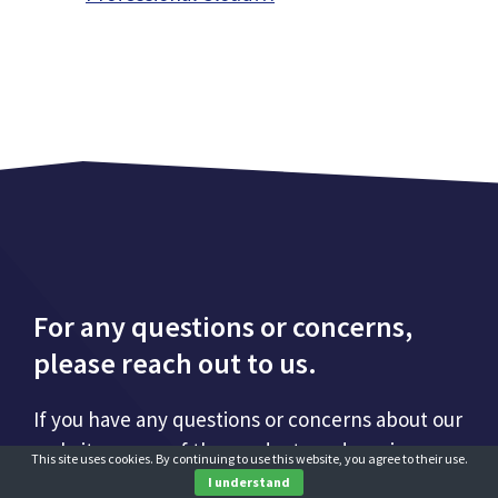
For any questions or concerns,
please reach out to us.
If you have any questions or concerns about our
website or any of the products and services we
This site uses cookies. By continuing to use this website, you agree to their use.
review, please let us know. We would be happy
I understand