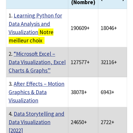
(Nombre)
1.
Learning Python for
Data Analysis and
190609+
18046+
Visualization
Notre
meilleur choix
2.
“Microsoft Excel –
Data Visualization, Excel
127577+
32116+
Charts & Graphs”
3.
After Effects – Motion
Graphics & Data
38078+
6943+
Visualization
4.
Data Storytelling and
Data Visualization
24650+
2722+
[2022]