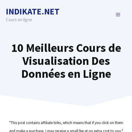
Skip
INDIKATE.NET
to
MENU
content
Cours en ligne
10 Meilleurs Cours de
Visualisation Des
Données en Ligne
"This post contains affiliate links, which means that if you click on them
and make a purchase, I may receive a small fee at no extra cost to you."