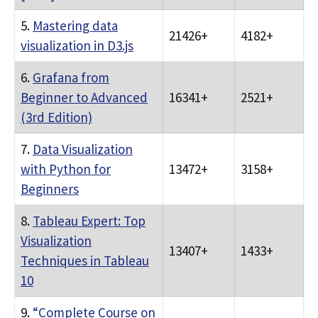
5.
Mastering data
21426+
4182+
visualization in D3.js
6.
Grafana from
Beginner to Advanced
16341+
2521+
(3rd Edition)
7.
Data Visualization
with Python for
13472+
3158+
Beginners
8.
Tableau Expert: Top
Visualization
13407+
1433+
Techniques in Tableau
10
9.
“Complete Course on