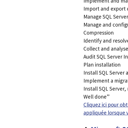
Implement and mai
Import and export 
Manage SQL Server 
Manage and config
Compression
Identify and resol
Collect and analys
Audit SQL Server I
Plan installation
Install SQL Server 
Implement a migrat
Install SQL Server
Well done”
Cliquez ici pour o
appliquée lorsque 