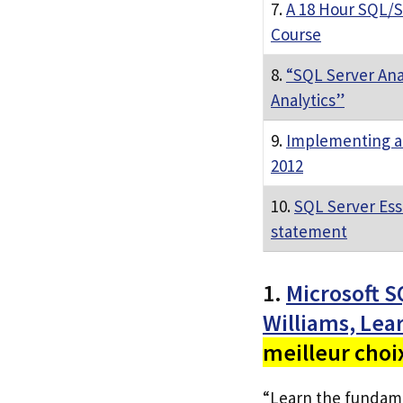
7.
A 18 Hour SQL/S
Course
8.
“SQL Server Ana
Analytics”
9.
Implementing a
2012
10.
SQL Server Ess
statement
1.
Microsoft S
Williams, Lea
meilleur choi
“Learn the fundame