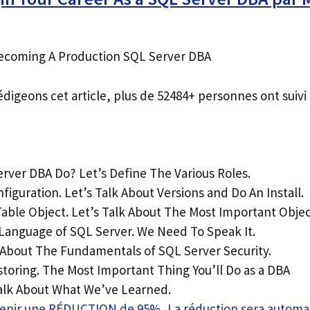
 Becoming A Production SQL Server DBA
édigeons cet article, plus de 52484+ personnes ont suivi 
rver DBA Do? Let’s Define The Various Roles.
nfiguration. Let’s Talk About Versions and Do An Install.
able Object. Let’s Talk About The Most Important Objec
Language of SQL Server. We Need To Speak It.
k About The Fundamentals of SQL Server Security.
toring. The Most Important Thing You’ll Do as a DBA
Talk About What We’ve Learned.
btenir une RÉDUCTION de 95%, La réduction sera autom