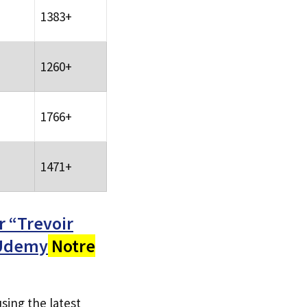
1383+
1260+
1766+
1471+
r “Trevoir
s Udemy
Notre
ing the latest