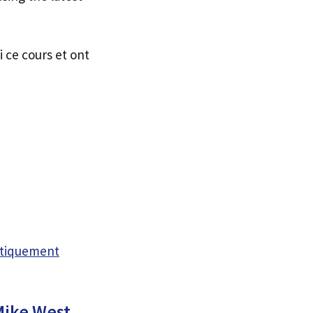
i ce cours et ont
atiquement
Mike West