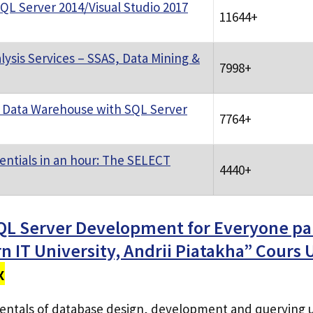
QL Server 2014/Visual Studio 2017
11644+
lysis Services – SSAS, Data Mining &
7998+
 Data Warehouse with SQL Server
7764+
entials in an hour: The SELECT
4440+
QL Server Development for Everyone pa
rn IT University, Andrii Piatakha” Cour
x
ntals of database design, development and querying us