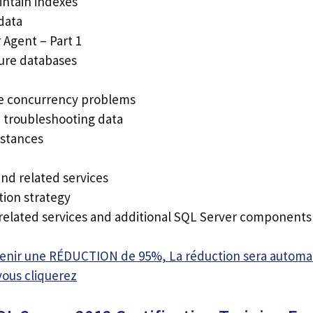
ntain indexes
data
Agent – Part 1
ure databases
ve concurrency problems
e troubleshooting data
nstances
and related services
ion strategy
, related services and additional SQL Server components
btenir une RÉDUCTION de 95%, La réduction sera autom
vous cliquerez