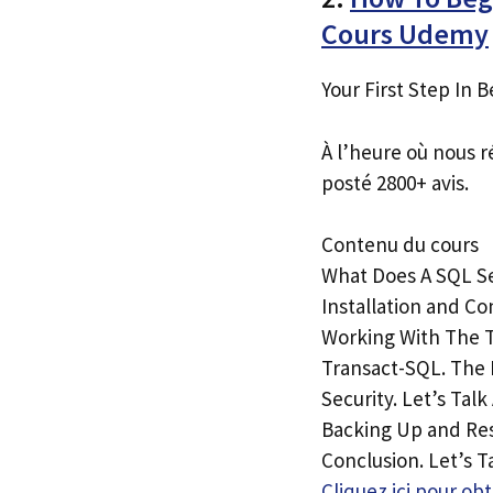
Cours Udemy
Your First Step In
À l’heure où nous r
posté 2800+ avis.
Contenu du cours
What Does A SQL Se
Installation and Co
Working With The T
Transact-SQL. The 
Security. Let’s Tal
Backing Up and Res
Conclusion. Let’s 
Cliquez ici pour o