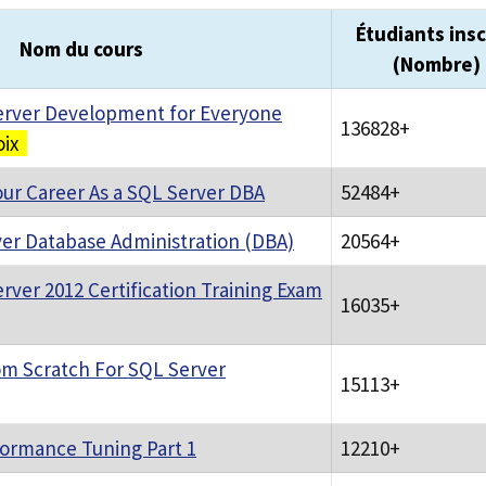
Étudiants insc
Nom du cours
(Nombre)
erver Development for Everyone
136828+
oix
ur Career As a SQL Server DBA
52484+
ver Database Administration (DBA)
20564+
rver 2012 Certification Training Exam
16035+
m Scratch For SQL Server
15113+
ormance Tuning Part 1
12210+