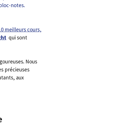
10 meilleurs cours,
ght
qui sont
igoureuses. Nous
es précieuses
utants, aux
e