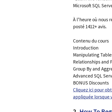
Microsoft SQL Serv
À l’heure où nous r
posté 1412+ avis.
Contenu du cours
Introduction
Manipulating Table
Relationships and 
Group By and Aggr
Advanced SQL Serv
BONUS Discounts
Cliquez ici pour o
appliquée lorsque 
2.
How To Begi