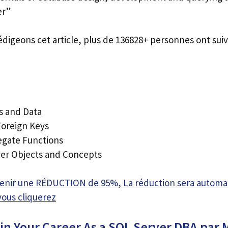
er”
édigeons cet article, plus de 136828+ personnes ont suiv
s and Data
Foreign Keys
egate Functions
er Objects and Concepts
btenir une RÉDUCTION de 95%, La réduction sera autom
vous cliquerez
n Your Career As a SQL Server DBA par 