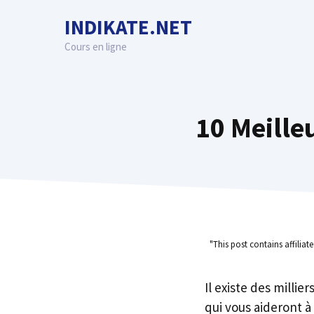
Skip
INDIKATE.NET
to
content
Cours en ligne
10 Meille
"This post contains affiliat
Il existe des millie
qui vous aideront à