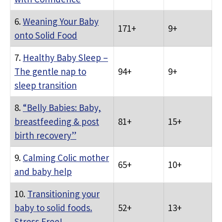
6.
Weaning Your Baby
171+
9+
onto Solid Food
7.
Healthy Baby Sleep –
The gentle nap to
94+
9+
sleep transition
8.
“Belly Babies: Baby,
breastfeeding & post
81+
15+
birth recovery”
9.
Calming Colic mother
65+
10+
and baby help
10.
Transitioning your
baby to solid foods.
52+
13+
Stress Free!