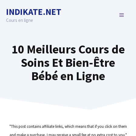
Skip
INDIKATE.NET
to
MENU
content
Cours en ligne
10 Meilleurs Cours de
Soins Et Bien-Être
Bébé en Ligne
"This post contains affiliate links, which means that if you click on them
and make a purchase, I may receive a small fee at no extra cost to you."