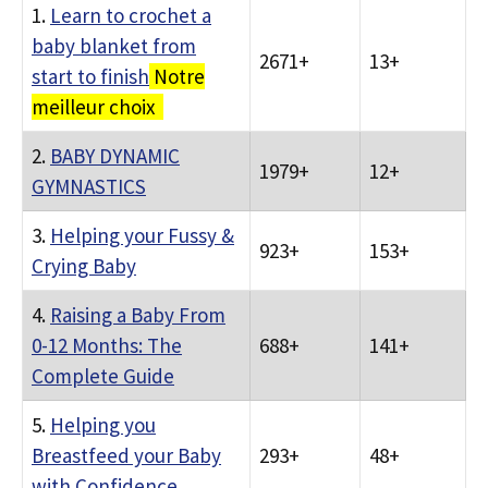
1.
Learn to crochet a
baby blanket from
2671+
13+
start to finish
Notre
meilleur choix
2.
BABY DYNAMIC
1979+
12+
GYMNASTICS
3.
Helping your Fussy &
923+
153+
Crying Baby
4.
Raising a Baby From
0-12 Months: The
688+
141+
Complete Guide
5.
Helping you
Breastfeed your Baby
293+
48+
with Confidence