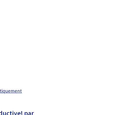
atiquement
ductive! par