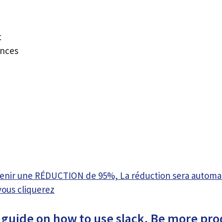
t
ences
btenir une RÉDUCTION de 95%, La réduction sera autom
vous cliquerez
guide on how to use slack. Be more pro