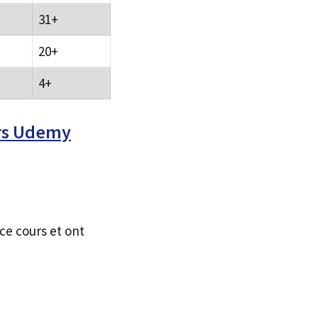
31+
20+
4+
urs Udemy
ce cours et ont