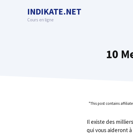
Skip
INDIKATE.NET
to
content
Cours en ligne
10 Me
"This post contains affiliat
Il existe des millie
qui vous aideront à