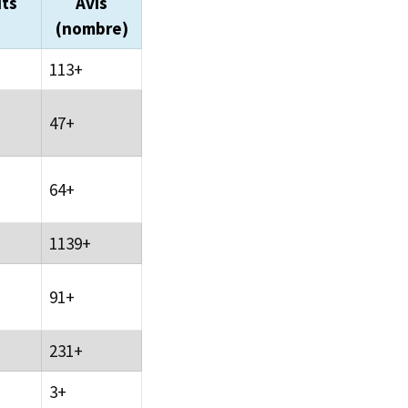
its
Avis
(nombre)
113+
47+
64+
1139+
91+
231+
3+