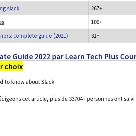
ing slack
267+
ps
106+
nners: complete guide (2021)
31+
mate Guide 2022 par Learn Tech Plus Co
r choix
d to know about Slack
édigeons cet article, plus de 33704+ personnes ont suivi 