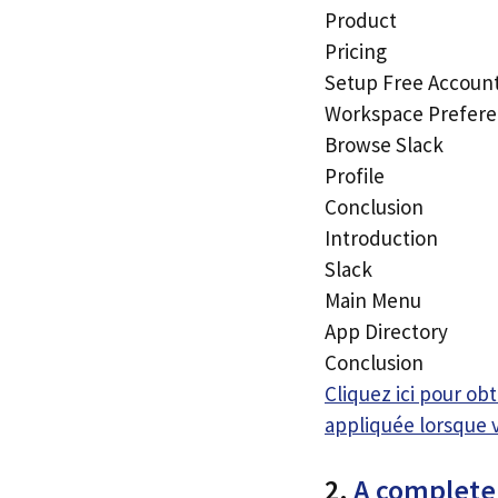
Product
Pricing
Setup Free Accoun
Workspace Prefer
Browse Slack
Profile
Conclusion
Introduction
Slack
Main Menu
App Directory
Conclusion
Cliquez ici pour o
appliquée lorsque 
2.
A complete 