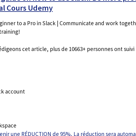
al Cours Udemy
ginner to a Pro in Slack | Communicate and work toget
training!
édigeons cet article, plus de 10663+ personnes ont suivi 
ck account
kspace
btenir une RÉDUCTION de 95%, La réduction sera autom