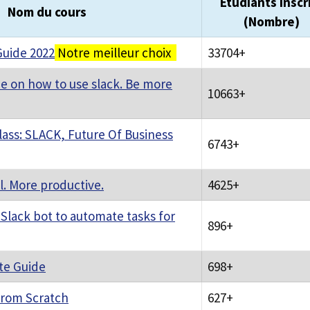
Étudiants inscr
Nom du cours
(Nombre)
Guide 2022
Notre meilleur choix
33704+
e on how to use slack. Be more
10663+
ass: SLACK, Future Of Business
6743+
l. More productive.
4625+
 Slack bot to automate tasks for
896+
te Guide
698+
from Scratch
627+