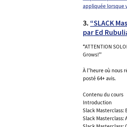
appliquée lorsque 
3.
“SLACK Mas
par Ed Rubul
“ATTENTION SOLOP
Grows!”
À l’heure où nous r
posté 64+ avis.
Contenu du cours
Introduction
Slack Masterclass:
Slack Masterclass
Slack Masterclass: