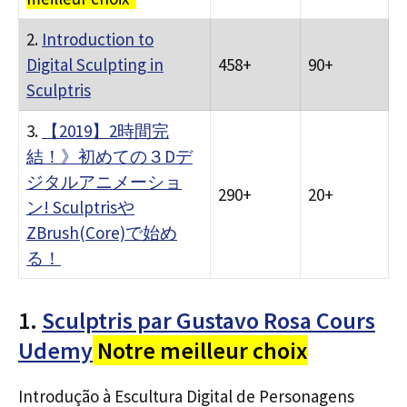
2.
Introduction to
Digital Sculpting in
458+
90+
Sculptris
3.
【2019】2時間完
結！》初めての３Dデ
ジタルアニメーショ
290+
20+
ン! Sculptrisや
ZBrush(Core)で始め
る！
1.
Sculptris par Gustavo Rosa Cours
Udemy
Notre meilleur choix
Introdução à Escultura Digital de Personagens