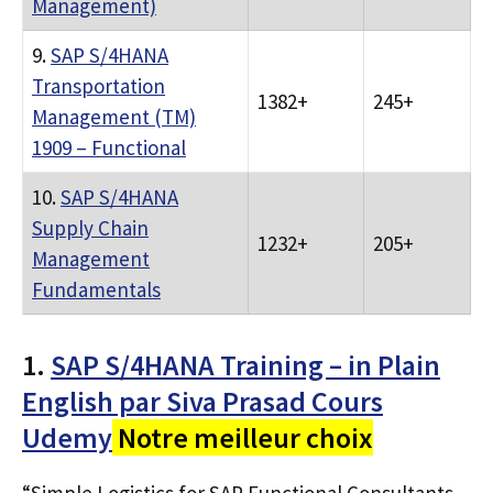
Management)
9.
SAP S/4HANA
Transportation
1382+
245+
Management (TM)
1909 – Functional
10.
SAP S/4HANA
Supply Chain
1232+
205+
Management
Fundamentals
1.
SAP S/4HANA Training – in Plain
English par Siva Prasad Cours
Udemy
Notre meilleur choix
“Simple Logistics for SAP Functional Consultants