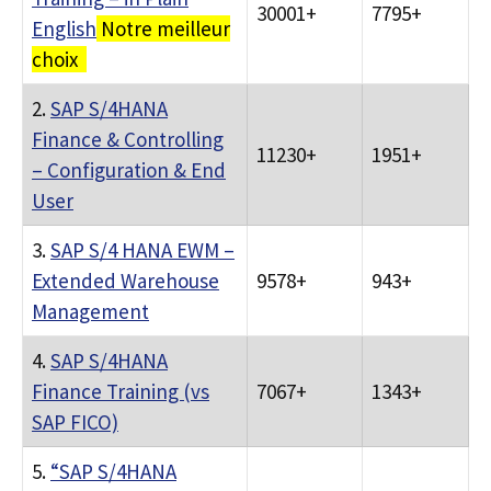
30001+
7795+
English
Notre meilleur
choix
2.
SAP S/4HANA
Finance & Controlling
11230+
1951+
– Configuration & End
User
3.
SAP S/4 HANA EWM –
Extended Warehouse
9578+
943+
Management
4.
SAP S/4HANA
Finance Training (vs
7067+
1343+
SAP FICO)
5.
“SAP S/4HANA