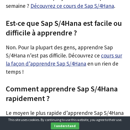
semaine ?
Découvrez ce cours de Sap S/4Hana
.
Est-ce que Sap S/4Hana est facile ou
difficile à apprendre ?
Non. Pour la plupart des gens, apprendre Sap
S/4Hana n’est pas difficile. Découvrez ce
cours sur
la façon d’apprendre Sap S/4Hana
en un rien de
temps !
Comment apprendre Sap S/4Hana
rapidement ?
Le moyen le plus rapide d’apprendre Sap S/4Hana
est de suivre d’abord ce
This site uses cookies. By continuing to use this website, you agree to their use.
cours de Sap S/4Hana
I understand
puis de pratiquer ce que vous apprenez à chaque