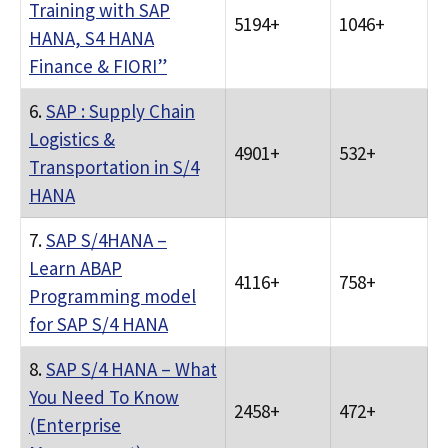
Training with SAP
5194+
1046+
HANA, S4 HANA
Finance & FIORI”
6.
SAP : Supply Chain
Logistics &
4901+
532+
Transportation in S/4
HANA
7.
SAP S/4HANA –
Learn ABAP
4116+
758+
Programming model
for SAP S/4 HANA
8.
SAP S/4 HANA – What
You Need To Know
2458+
472+
(Enterprise