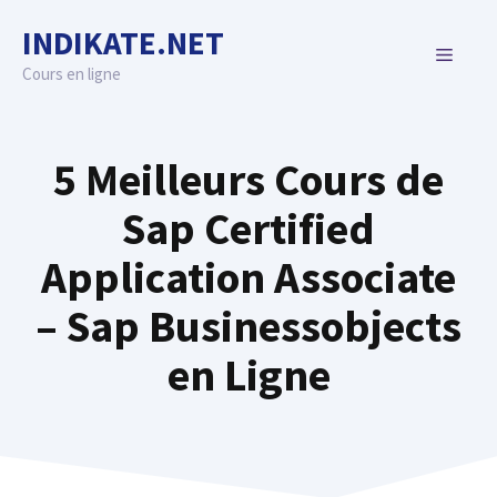
Skip
INDIKATE.NET
to
MENU
content
Cours en ligne
5 Meilleurs Cours de
Sap Certified
Application Associate
– Sap Businessobjects
en Ligne