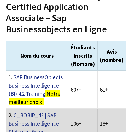
Certified Application
Associate – Sap
Businessobjects en Ligne
Étudiants
Avis
Nom du cours
inscrits
(nombre)
(Nombre)
1.
SAP BusinessObjects
Business Intelligence
607+
61+
(BI) 4.2 Training
Notre
meilleur choix
2.
C_BOBIP_42 | SAP
Business Intelligence
106+
18+
Platform Exam