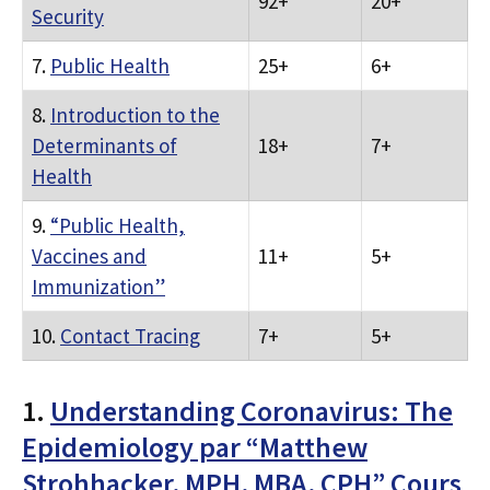
92+
20+
Security
7.
Public Health
25+
6+
8.
Introduction to the
Determinants of
18+
7+
Health
9.
“Public Health,
Vaccines and
11+
5+
Immunization”
10.
Contact Tracing
7+
5+
1.
Understanding Coronavirus: The
Epidemiology par “Matthew
Strohhacker, MPH, MBA, CPH” Cours