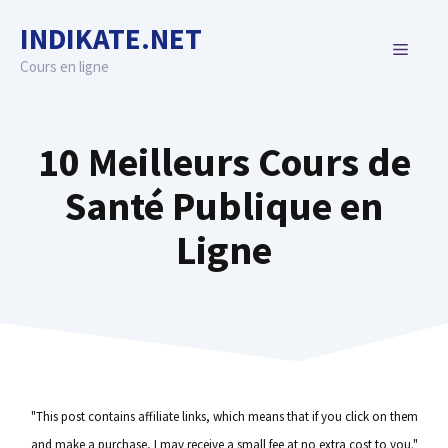
Skip
INDIKATE.NET
to
MENU
content
Cours en ligne
10 Meilleurs Cours de
Santé Publique en
Ligne
"This post contains affiliate links, which means that if you click on them
and make a purchase, I may receive a small fee at no extra cost to you."