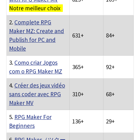
Notre meilleur choix
2.
Complete RPG
Maker MZ: Create and
631+
84+
Publish for PC and
Mobile
3.
Como criar Jogos
365+
92+
com o RPG Maker MZ
4.
Créer des jeux vidéo
sans coder avec RPG
310+
68+
Maker MV
5.
RPG Maker For
136+
29+
Beginners
6.
RPG Maker（ツクー