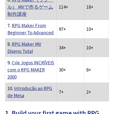
ル） MVで作るゲーム
114+
18+
制作講座
7.
RPG Maker From
97+
10+
Beginner To Advanced
8.
RPG Maker MV
34+
10+
Diseno Total
9.
Crie Jogos INCRÍVEIS
com o RPG MAKER
30+
8+
2000
10.
Introdução ao RPG
7+
2+
de Mesa
1.
Build your first game with RPG