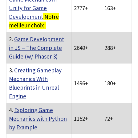
Unity for Game
2777+
163+
Development
Notre
meilleur choix
2.
Game Development
in JS – The Complete
2649+
288+
Guide (w/ Phaser 3)
3.
Creating Gameplay
Mechanics With
1496+
180+
Blueprints in Unreal
Engine
4.
Exploring Game
Mechanics with Python
1152+
72+
by Example