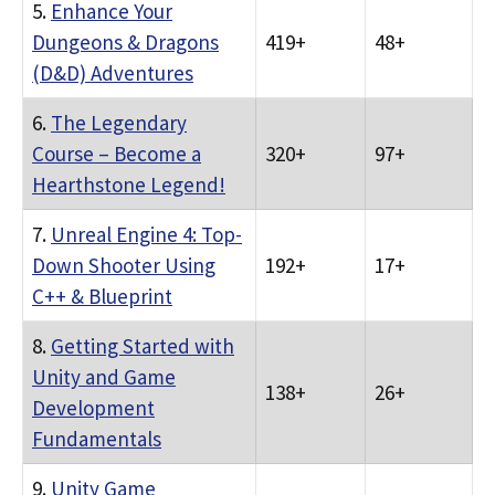
5.
Enhance Your
Dungeons & Dragons
419+
48+
(D&D) Adventures
6.
The Legendary
Course – Become a
320+
97+
Hearthstone Legend!
7.
Unreal Engine 4: Top-
Down Shooter Using
192+
17+
C++ & Blueprint
8.
Getting Started with
Unity and Game
138+
26+
Development
Fundamentals
9.
Unity Game