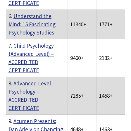
CERTIFICATE
6.
Understand the
Mind: 15 Fascinating
11340+
1771+
Psychology Studies
7.
Child Psychology
(Advanced Level) –
9460+
2132+
ACCREDITED
CERTIFICATE
8.
Advanced Level
Psychology –
7285+
1458+
ACCREDITED
CERTIFICATE
9.
Acumen Presents:
Dan Ariely on Changing
4648+
1463+