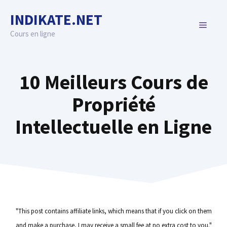
Skip
INDIKATE.NET
to
MENU
content
Cours en ligne
10 Meilleurs Cours de
Propriété
Intellectuelle en Ligne
"This post contains affiliate links, which means that if you click on them
and make a purchase, I may receive a small fee at no extra cost to you."