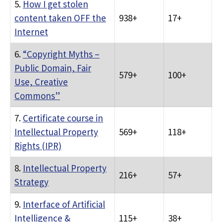
5.
How I get stolen
content taken OFF the
938+
17+
Internet
6.
“Copyright Myths –
Public Domain, Fair
579+
100+
Use, Creative
Commons”
7.
Certificate course in
Intellectual Property
569+
118+
Rights (IPR)
8.
Intellectual Property
216+
57+
Strategy
9.
Interface of Artificial
Intelligence &
115+
38+