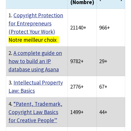
(Nombre)
1.
Copyright Protection
for Entrepreneurs
21140+
966+
(Protect Your Work)
Notre meilleur choix
2.
A complete guide on
how to build an IP
9782+
29+
database using Asana
3.
Intellectual Property
2776+
67+
Law: Basics
4.
“Patent, Trademark,
Copyright Law Basics
1499+
44+
for Creative People”