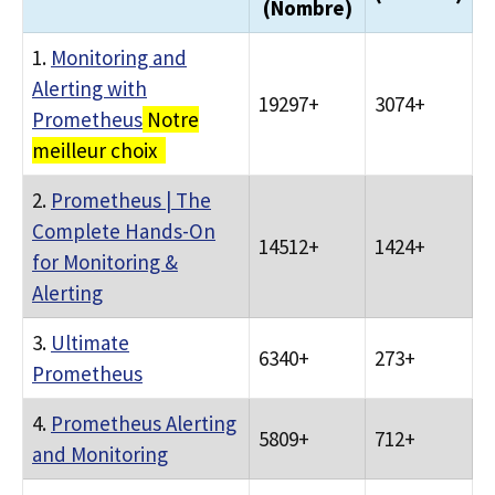
(Nombre)
1.
Monitoring and
Alerting with
19297+
3074+
Prometheus
Notre
meilleur choix
2.
Prometheus | The
Complete Hands-On
14512+
1424+
for Monitoring &
Alerting
3.
Ultimate
6340+
273+
Prometheus
4.
Prometheus Alerting
5809+
712+
and Monitoring