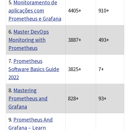
5.
Monitoramento de
aplicações com
4405+
910+
Prometheus e Grafana
6.
Master DevOps
Monitoring with
3887+
493+
Prometheus
7.
Prometheus
Software Basics Guide
3825+
7+
2022
8.
Mastering
Prometheus and
828+
93+
Grafana
9.
Prometheus And
Grafana – Learn