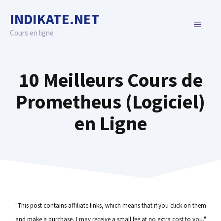
Skip
INDIKATE.NET
to
MENU
content
Cours en ligne
10 Meilleurs Cours de
Prometheus (Logiciel)
en Ligne
"This post contains affiliate links, which means that if you click on them
and make a purchase, I may receive a small fee at no extra cost to you."