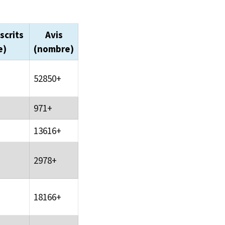
scrits
Avis
e)
(nombre)
52850+
971+
13616+
2978+
18166+