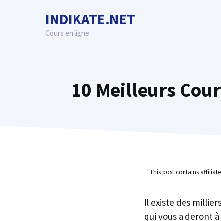
Skip
INDIKATE.NET
to
content
Cours en ligne
10 Meilleurs Cour
"This post contains affiliat
Il existe des millie
qui vous aideront à