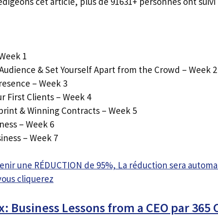
édigeons cet article, plus de 91631+ personnes ont suivi 
 Week 1
 Audience & Set Yourself Apart from the Crowd – Week 2
Presence – Week 3
 First Clients – Week 4
eprint & Winning Contracts – Week 5
ness – Week 6
siness – Week 7
btenir une RÉDUCTION de 95%, La réduction sera autom
vous cliquerez
x: Business Lessons from a CEO par 365 