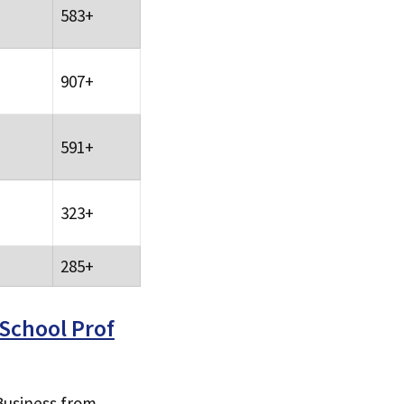
583+
907+
591+
323+
285+
School Prof
Business from