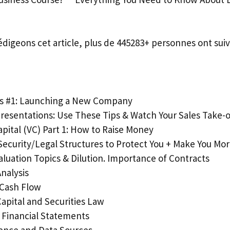
édigeons cet article, plus de 445283+ personnes ont suiv
ss #1: Launching a New Company
Presentations: Use These Tips & Watch Your Sales Take-o
apital (VC) Part 1: How to Raise Money
: Security/Legal Structures to Protect You + Make You Mor
Valuation Topics & Dilution. Importance of Contracts
Analysis
 Cash Flow
 Capital and Securities Law
g Financial Statements
gence and Data Sources