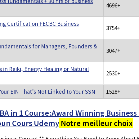
ss fundamentals + 30 hrs of business
4696+
ng Certification FECBC Business
3754+
Fundamentals for Managers, Founders &
3047+
s in Reiki, Energy Healing or Natural
2530+
 Your EIN That’s Not Linked to Your SSN
1528+
BA in 1 Course:Award Winning Business 
roun Cours Udemy
Notre meilleur choix
 Business Course! ** Everything You Need to Know About 