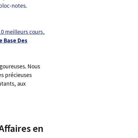
10 meilleurs cours,
e Base Des
igoureuses. Nous
es précieuses
utants, aux
Affaires en