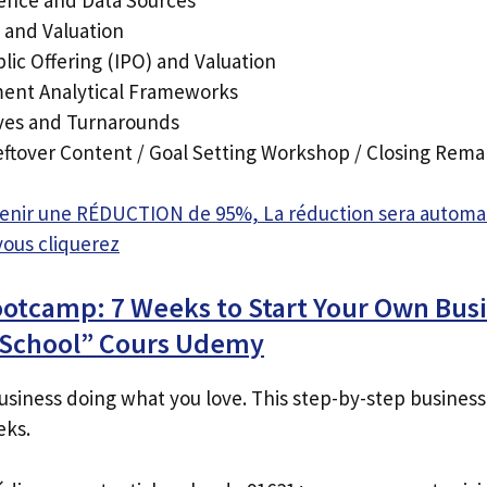
 and Valuation
ublic Offering (IPO) and Valuation
ment Analytical Frameworks
tives and Turnarounds
Leftover Content / Goal Setting Workshop / Closing Rema
btenir une RÉDUCTION de 95%, La réduction sera autom
vous cliquerez
otcamp: 7 Weeks to Start Your Own Busi
o School” Cours Udemy
siness doing what you love. This step-by-step business 
eks.