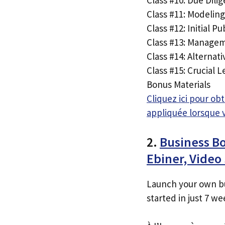
Class #11: Modeling
Class #12: Initial P
Class #13: Manage
Class #14: Alterna
Class #15: Crucial 
Bonus Materials
Cliquez ici pour o
appliquée lorsque 
2.
Business Bo
Ebiner, Vide
Launch your own bu
started in just 7 we