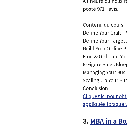
À l’heure où nous r
posté 971+ avis.
Contenu du cours
Define Your Craft –
Define Your Target
Build Your Online 
Find & Onboard Your
6-Figure Sales Blu
Managing Your Busi
Scaling Up Your Bu
Conclusion
Cliquez ici pour o
appliquée lorsque 
3.
MBA in a Bo