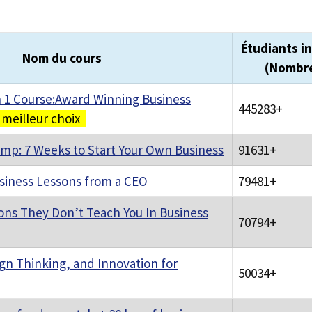
Étudiants in
Nom du cours
(Nombr
n 1 Course:Award Winning Business
445283+
meilleur choix
mp: 7 Weeks to Start Your Own Business
91631+
usiness Lessons from a CEO
79481+
sons They Don’t Teach You In Business
70794+
ign Thinking, and Innovation for
50034+