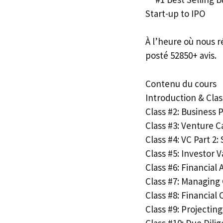
Start-up to IPO
À l’heure où nous r
posté 52850+ avis.
Contenu du cours
Introduction & Cla
Class #2: Business 
Class #3: Venture C
Class #4: VC Part 2
Class #5: Investor 
Class #6: Financial 
Class #7: Managing
Class #8: Financial
Class #9: Projectin
Class #10: Due Dili