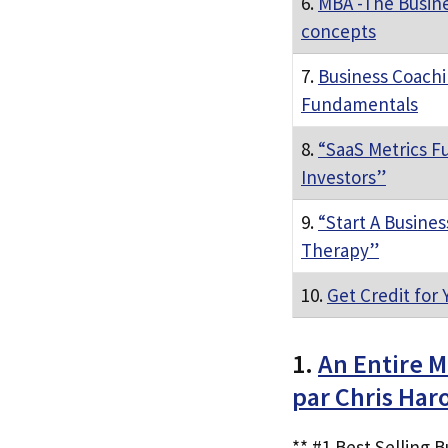
6.
MBA -The Busine
concepts
7.
Business Coachi
Fundamentals
8.
“SaaS Metrics 
Investors”
9.
“Start A Busines
Therapy”
10.
Get Credit for
1.
An Entire M
par Chris Ha
** #1 Best Selling