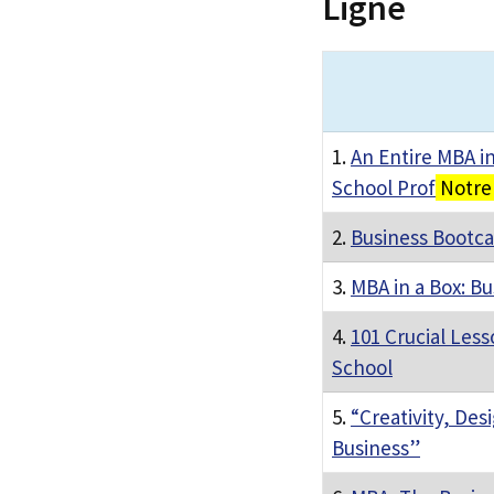
Ligne
1.
An Entire MBA i
School Prof
Notre 
2.
Business Bootca
3.
MBA in a Box: B
4.
101 Crucial Les
School
5.
“Creativity, Des
Business”