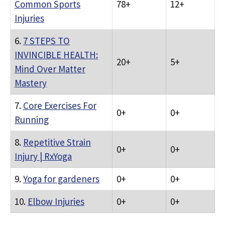
Common Sports
78+
12+
Injuries
6.
7 STEPS TO
INVINCIBLE HEALTH:
20+
5+
Mind Over Matter
Mastery
7.
Core Exercises For
0+
0+
Running
8.
Repetitive Strain
0+
0+
Injury | RxYoga
9.
Yoga for gardeners
0+
0+
10.
Elbow Injuries
0+
0+