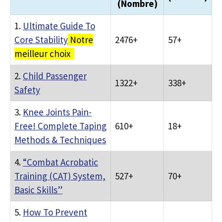
(Nombre)
1.
Ultimate Guide To
Core Stability
Notre
2476+
57+
meilleur choix
2.
Child Passenger
1322+
338+
Safety
3.
Knee Joints Pain-
Free! Complete Taping
610+
18+
Methods & Techniques
4.
“Combat Acrobatic
Training (CAT) System,
527+
70+
Basic Skills”
5.
How To Prevent