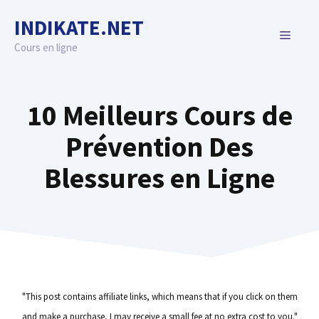
Skip
INDIKATE.NET
to
MENU
content
Cours en ligne
10 Meilleurs Cours de
Prévention Des
Blessures en Ligne
"This post contains affiliate links, which means that if you click on them
and make a purchase, I may receive a small fee at no extra cost to you."