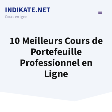
Skip
INDIKATE.NET
to
MENU
content
Cours en ligne
10 Meilleurs Cours de
Portefeuille
Professionnel en
Ligne