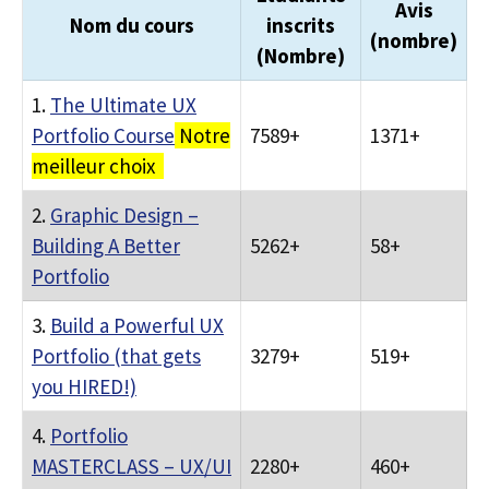
Avis
Nom du cours
inscrits
(nombre)
(Nombre)
1.
The Ultimate UX
Portfolio Course
Notre
7589+
1371+
meilleur choix
2.
Graphic Design –
Building A Better
5262+
58+
Portfolio
3.
Build a Powerful UX
Portfolio (that gets
3279+
519+
you HIRED!)
4.
Portfolio
MASTERCLASS – UX/UI
2280+
460+