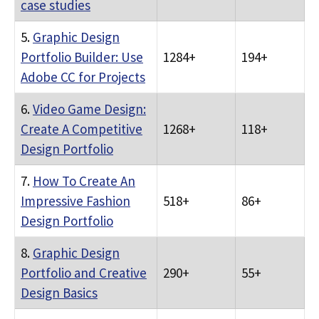
case studies
5.
Graphic Design
Portfolio Builder: Use
1284+
194+
Adobe CC for Projects
6.
Video Game Design:
Create A Competitive
1268+
118+
Design Portfolio
7.
How To Create An
Impressive Fashion
518+
86+
Design Portfolio
8.
Graphic Design
Portfolio and Creative
290+
55+
Design Basics