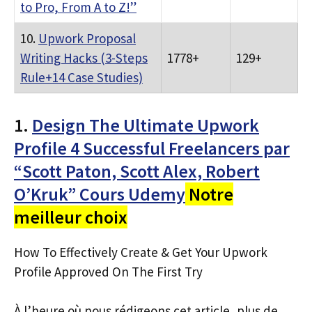
to Pro, From A to Z!”
10.
Upwork Proposal
Writing Hacks (3-Steps
1778+
129+
Rule+14 Case Studies)
1.
Design The Ultimate Upwork
Profile 4 Successful Freelancers par
“Scott Paton, Scott Alex, Robert
O’Kruk” Cours Udemy
Notre
meilleur choix
How To Effectively Create & Get Your Upwork
Profile Approved On The First Try
À l’heure où nous rédigeons cet article, plus de