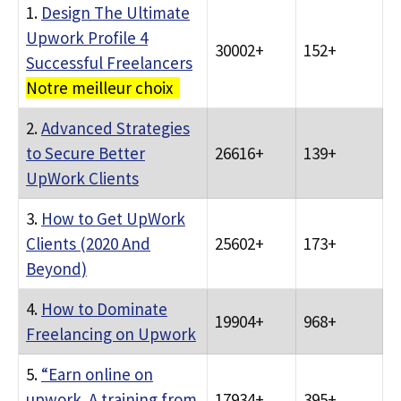
1.
Design The Ultimate
Upwork Profile 4
30002+
152+
Successful Freelancers
Notre meilleur choix
2.
Advanced Strategies
to Secure Better
26616+
139+
UpWork Clients
3.
How to Get UpWork
Clients (2020 And
25602+
173+
Beyond)
4.
How to Dominate
19904+
968+
Freelancing on Upwork
5.
“Earn online on
upwork. A training from
17934+
395+