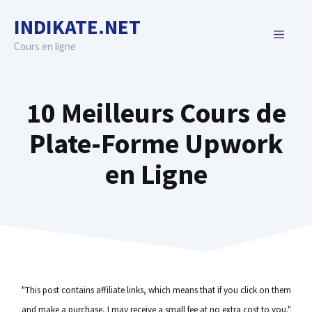
Skip
INDIKATE.NET
to
MENU
content
Cours en ligne
10 Meilleurs Cours de
Plate-Forme Upwork
en Ligne
"This post contains affiliate links, which means that if you click on them
and make a purchase, I may receive a small fee at no extra cost to you."