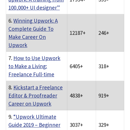
100,000+ UI designer”
6.
Winning Upwork: A
Complete Guide To
12187+
246+
Make Career On
Upwork
7.
How to Use Upwork
to Make a Living:
6405+
318+
Freelance Full-time
8.
Kickstart a Freelance
Editor & Proofreader
4838+
919+
Career on Upwork
9.
“Upwork Ultimate
Guide 2019 – Beginner
3037+
329+