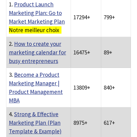
1.
Product Launch
Marketing Plan: Go to
17294+
799+
Market Marketing Plan
Notre meilleur choix
2.
How to create your
marketing calendar for
16475+
89+
busy entrepreneurs
3.
Become a Product
Marketing Manager |
13809+
840+
Product Management
MBA
4.
Strong & Effective
Marketing Plan (Plan
8975+
617+
Template & Example)