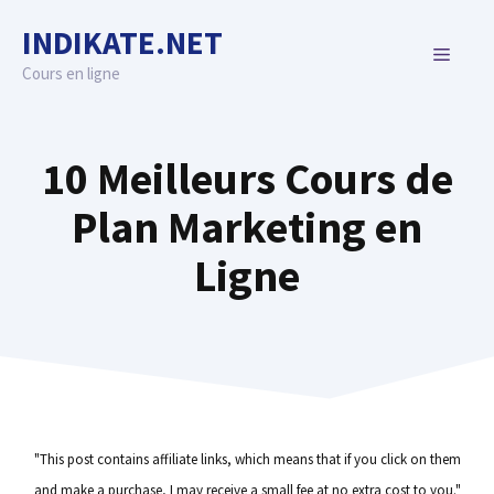
Skip
INDIKATE.NET
to
MENU
content
Cours en ligne
10 Meilleurs Cours de
Plan Marketing en
Ligne
"This post contains affiliate links, which means that if you click on them
and make a purchase, I may receive a small fee at no extra cost to you."