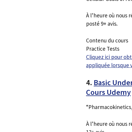
À l’heure où nous r
posté 9+ avis.
Contenu du cours
Practice Tests
Cliquez ici pour o
appliquée lorsque 
4.
Basic Unde
Cours Udemy
“Pharmacokinetic
À l’heure où nous r
13+ avis.