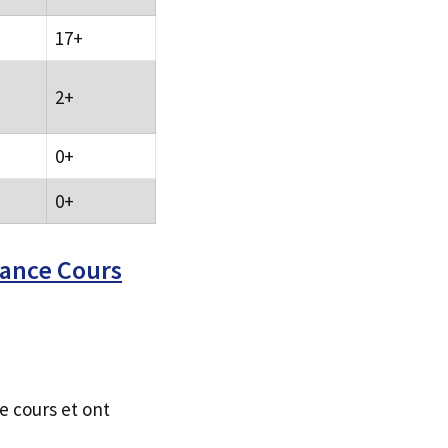
17+
2+
0+
0+
 ance Cours
e cours et ont