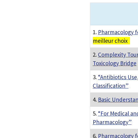
1.
Pharmacology fo
meilleur choix
2.
Complexity Tou
Toxicology Bridge
3.
“Antibiotics Use
Classification”
4.
Basic Understa
5.
“For Medical an
Pharmacology”
6.
Pharmacology f