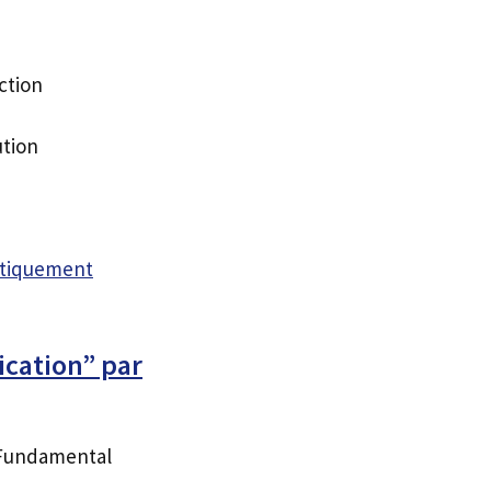
ction
ution
atiquement
ication” par
d Fundamental