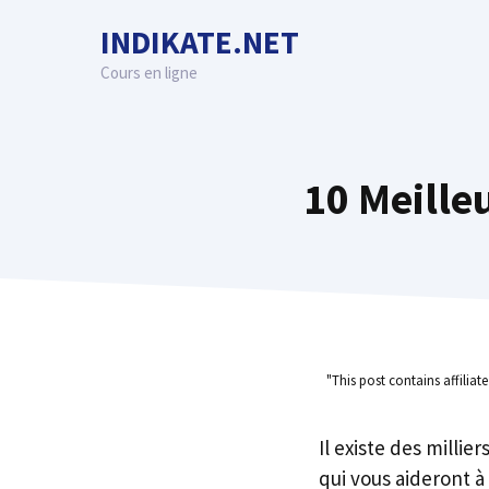
Skip
INDIKATE.NET
to
content
Cours en ligne
10 Meille
"This post contains affiliat
Il existe des millie
qui vous aideront à