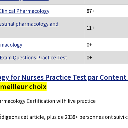
 Clinical Pharmacology
87+
estinal pharmacology and
11+
rmacology
0+
Exam Questions Practice Test
0+
y for Nurses Practice Test par Content
meilleur choix
rmacology Certification with live practice
édigeons cet article, plus de 2338+ personnes ont suivi c