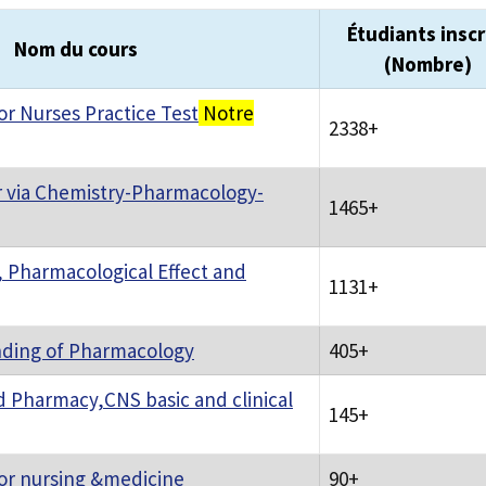
Étudiants inscr
Nom du cours
(Nombre)
r Nurses Practice Test
Notre
2338+
r via Chemistry-Pharmacology-
1465+
, Pharmacological Effect and
1131+
nding of Pharmacology
405+
d Pharmacy,CNS basic and clinical
145+
or nursing &medicine
90+