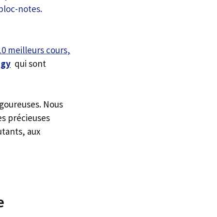
10 meilleurs cours,
ogy
qui sont
igoureuses. Nous
es précieuses
utants, aux
e