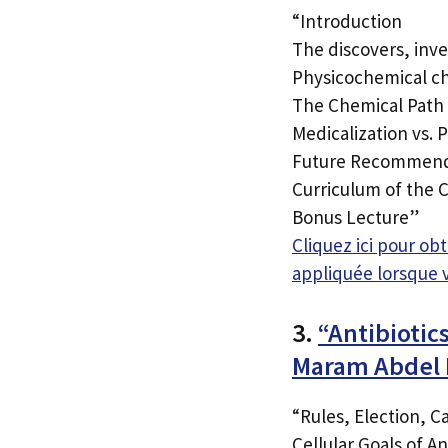
“Introduction
The discovers, in
Physicochemical ch
The Chemical Path 
Medicalization vs. 
Future Recommend
Curriculum of the 
Bonus Lecture”
Cliquez ici pour o
appliquée lorsque 
3.
“Antibiotic
Maram Abdel 
“Rules, Election, 
Cellular Goals of An