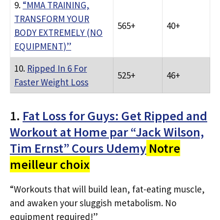
9.
“MMA TRAINING,
TRANSFORM YOUR
565+
40+
BODY EXTREMELY (NO
EQUIPMENT)”
10.
Ripped In 6 For
525+
46+
Faster Weight Loss
1.
Fat Loss for Guys: Get Ripped and
Workout at Home par “Jack Wilson,
Tim Ernst” Cours Udemy
Notre
meilleur choix
“Workouts that will build lean, fat-eating muscle,
and awaken your sluggish metabolism. No
equipment required!”