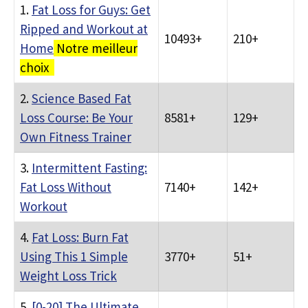
1.
Fat Loss for Guys: Get
Ripped and Workout at
10493+
210+
Home
Notre meilleur
choix
2.
Science Based Fat
Loss Course: Be Your
8581+
129+
Own Fitness Trainer
3.
Intermittent Fasting:
Fat Loss Without
7140+
142+
Workout
4.
Fat Loss: Burn Fat
Using This 1 Simple
3770+
51+
Weight Loss Trick
5.
[0-20] The Ultimate