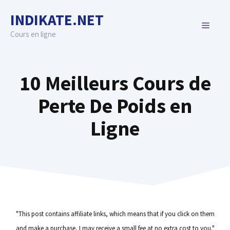
Skip
INDIKATE.NET
to
MENU
content
Cours en ligne
10 Meilleurs Cours de
Perte De Poids en
Ligne
"This post contains affiliate links, which means that if you click on them
and make a purchase, I may receive a small fee at no extra cost to you."