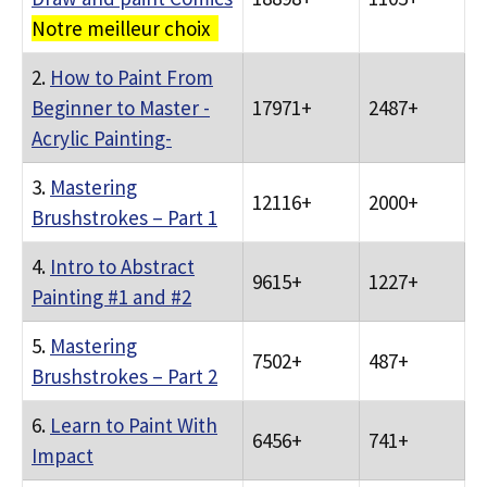
Notre meilleur choix
2.
How to Paint From
Beginner to Master -
17971+
2487+
Acrylic Painting-
3.
Mastering
12116+
2000+
Brushstrokes – Part 1
4.
Intro to Abstract
9615+
1227+
Painting #1 and #2
5.
Mastering
7502+
487+
Brushstrokes – Part 2
6.
Learn to Paint With
6456+
741+
Impact