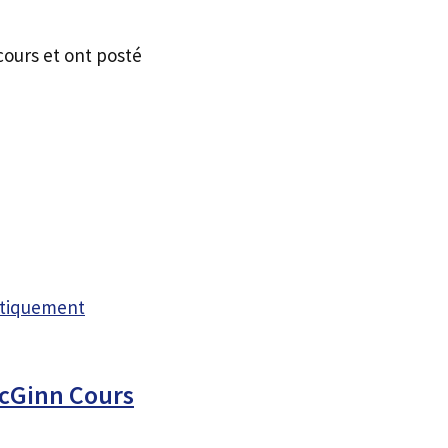
cours et ont posté
atiquement
McGinn Cours