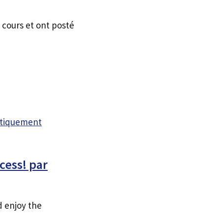
 cours et ont posté
atiquement
cess! par
d enjoy the