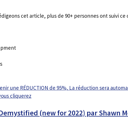
édigeons cet article, plus de 90+ personnes ont suivi ce 
uipment
s
btenir une RÉDUCTION de 95%, La réduction sera autom
vous cliquerez
 Demystified (new for 2022) par Shawn 