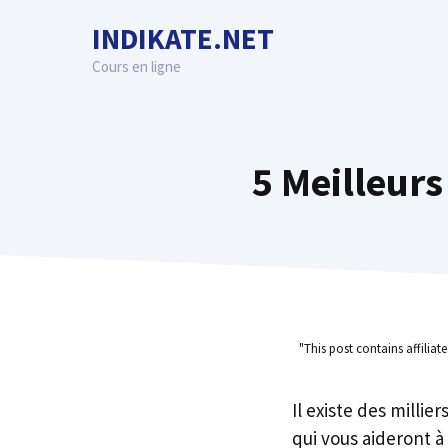
Skip
INDIKATE.NET
to
content
Cours en ligne
5 Meilleur
"This post contains affiliat
Il existe des millie
qui vous aideront à