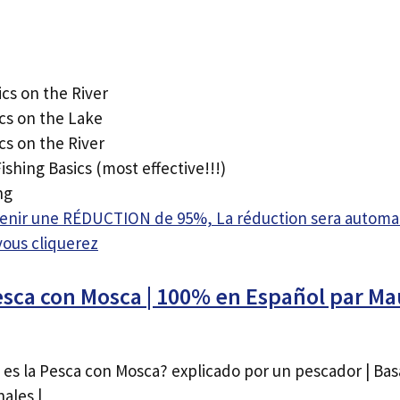
cs on the River
ics on the Lake
cs on the River
hing Basics (most effective!!!)
ng
btenir une RÉDUCTION de 95%, La réduction sera autom
vous cliquerez
esca con Mosca | 100% en Español par Ma
 es la Pesca con Mosca? explicado por un pescador | Ba
ales |