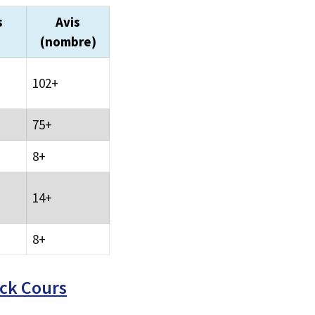
s
Avis
(nombre)
102+
75+
8+
14+
8+
ock Cours