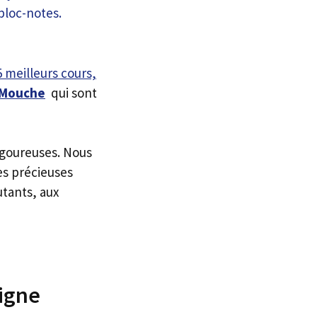
5 meilleurs cours,
 Mouche
qui sont
igoureuses. Nous
es précieuses
utants, aux
Ligne