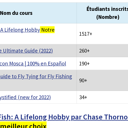
Étudiants inscrit
Nom du cours
(Nombre)
: A Lifelong Hobby
Notre
1517+
e Ultimate Guide (2022)
260+
 con Mosca | 100% en Español
190+
ide to Fly Tying for Fly Fishing
90+
stified (new for 2022)
34+
Fish: A Lifelong Hobby par Chase Thorn
meilleur choix