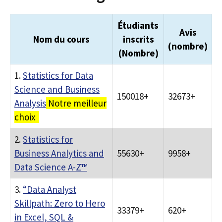
Étudiants
Avis
Nom du cours
inscrits
(nombre)
(Nombre)
1.
Statistics for Data
Science and Business
150018+
32673+
Analysis
Notre meilleur
choix
2.
Statistics for
Business Analytics and
55630+
9958+
Data Science A-Z™
3.
“Data Analyst
Skillpath: Zero to Hero
33379+
620+
in Excel, SQL &