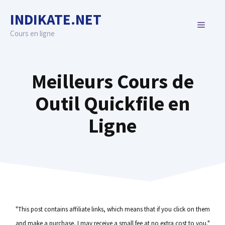
Skip
INDIKATE.NET
to
MENU
content
Cours en ligne
Meilleurs Cours de
Outil Quickfile en
Ligne
"This post contains affiliate links, which means that if you click on them
and make a purchase, I may receive a small fee at no extra cost to you."