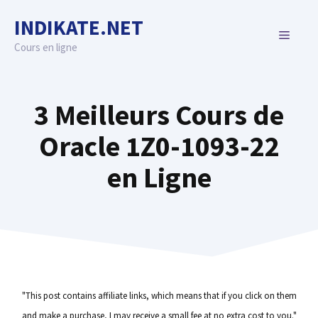
Skip
INDIKATE.NET
to
MENU
content
Cours en ligne
3 Meilleurs Cours de
Oracle 1Z0-1093-22
en Ligne
"This post contains affiliate links, which means that if you click on them
and make a purchase, I may receive a small fee at no extra cost to you."