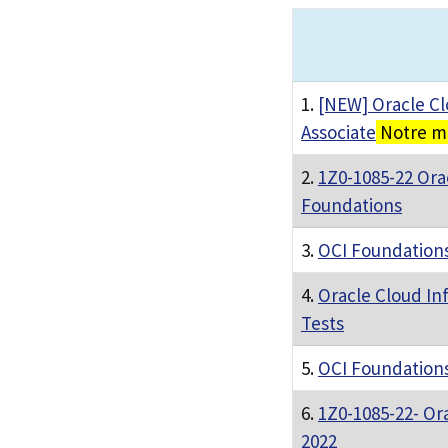
1.
[NEW] Oracle Cl
Associate
Notre me
2.
1Z0-1085-22 Ora
Foundations
3.
OCI Foundations
4.
Oracle Cloud In
Tests
5.
OCI Foundations
6.
1Z0-1085-22- Or
2022