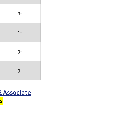
3+
1+
0+
0+
2 Associate
x