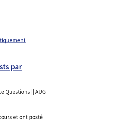
atiquement
sts par
ce Questions || AUG
cours et ont posté