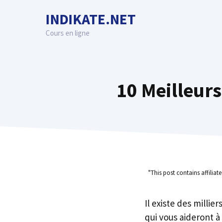
Skip
INDIKATE.NET
to
content
Cours en ligne
10 Meilleur
"This post contains affiliat
Il existe des millie
qui vous aideront à