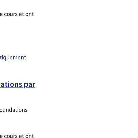
e cours et ont
atiquement
ations par
 Foundations
e cours et ont