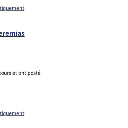
atiquement
Jeremias
cours et ont posté
atiquement