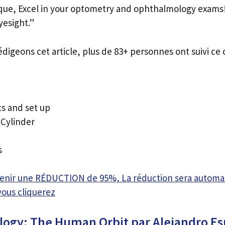
que, Excel in your optometry and ophthalmology exams!
yesight.”
édigeons cet article, plus de 83+ personnes ont suivi ce 
cs and set up
Cylinder
s
btenir une RÉDUCTION de 95%, La réduction sera autom
vous cliquerez
ogy: The Human Orbit par Alejandro Esp