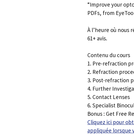
“Improve your opto
PDFs, from EyeToo
À l’heure où nous r
61+ avis.
Contenu du cours
1. Pre-refraction p
2. Refraction proc
3. Post-refraction 
4. Further Investig
5. Contact Lenses
6. Specialist Binocu
Bonus : Get Free R
Cliquez ici pour o
appliquée lorsque 