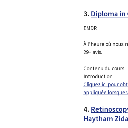
3.
Diploma in
EMDR
À l’heure où nous r
29+ avis.
Contenu du cours
Introduction
Cliquez ici pour o
appliquée lorsque 
4.
Retinoscop
Haytham Zid