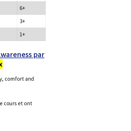
6+
3+
1+
Awareness par
x
ty, comfort and
e cours et ont