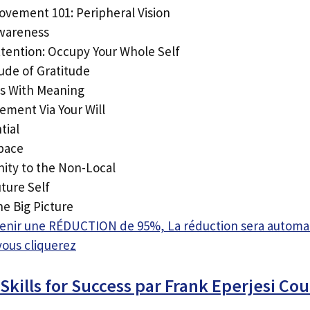
ovement 101: Peripheral Vision
Awareness
ttention: Occupy Your Whole Self
ude of Gratitude
ts With Meaning
ement Via Your Will
tial
Space
nity to the Non-Local
ture Self
e Big Picture
btenir une RÉDUCTION de 95%, La réduction sera autom
vous cliquerez
kills for Success par Frank Eperjesi C