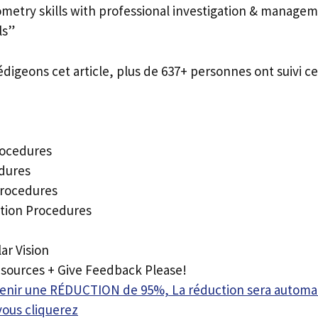
metry skills with professional investigation & manage
ls”
édigeons cet article, plus de 637+ personnes ont suivi ce
rocedures
edures
procedures
ation Procedures
lar Vision
esources + Give Feedback Please!
btenir une RÉDUCTION de 95%, La réduction sera autom
vous cliquerez