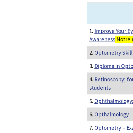
1.
Improve Your Ey
Awareness
Notre 
2.
Optometry Skill
3.
Diploma in Opt
4.
Retinoscopy; f
students
5.
Ophthalmology:
6.
Opthalmology
7.
Optometry – Ex