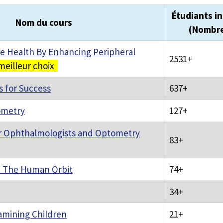
Étudiants in
Nom du cours
(Nombr
e Health By Enhancing Peripheral
2531+
meilleur choix
s for Success
637+
ometry
127+
or Ophthalmologists and Optometry
83+
 The Human Orbit
74+
34+
amining Children
21+