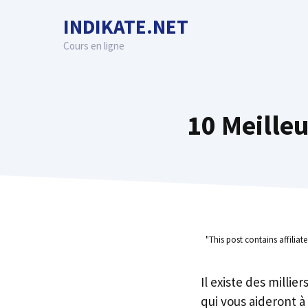
Skip
INDIKATE.NET
to
content
Cours en ligne
10 Meille
"This post contains affiliat
Il existe des millie
qui vous aideront à