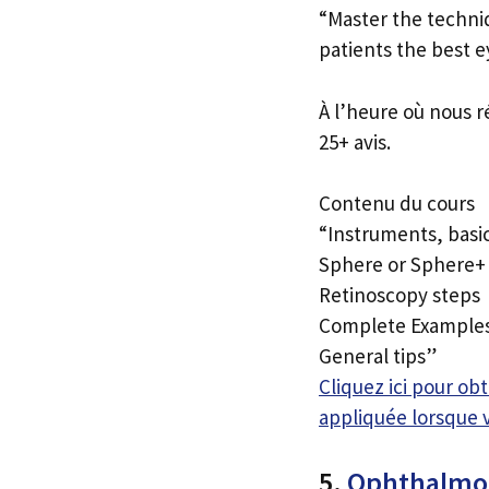
“Master the techni
patients the best e
À l’heure où nous r
25+ avis.
Contenu du cours
“Instruments, basi
Sphere or Sphere+ 
Retinoscopy steps
Complete Example
General tips”
Cliquez ici pour o
appliquée lorsque 
5.
Ophthalmol