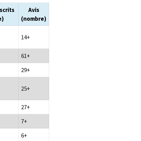
scrits
Avis
e)
(nombre)
14+
61+
29+
25+
27+
7+
6+