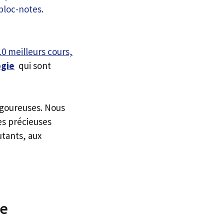
10 meilleurs cours,
gie
qui sont
igoureuses. Nous
es précieuses
utants, aux
ne