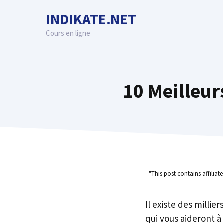
Skip
INDIKATE.NET
to
content
Cours en ligne
10 Meilleur
"This post contains affiliat
Il existe des millie
qui vous aideront à