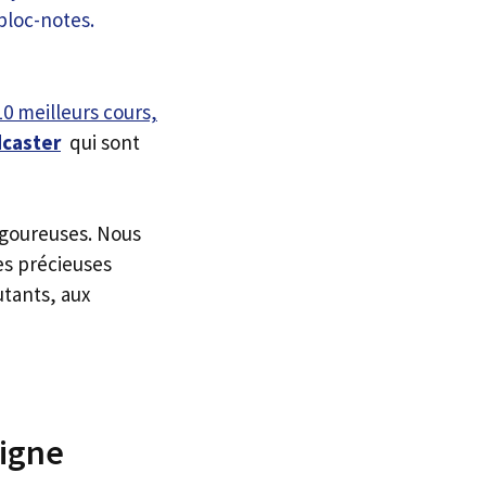
10 meilleurs cours,
caster
qui sont
igoureuses. Nous
es précieuses
utants, aux
Ligne