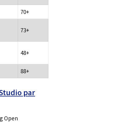
70+
73+
48+
88+
Studio par
ng Open