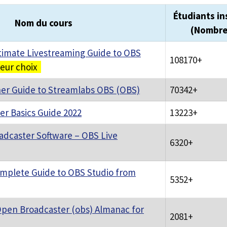
Étudiants in
Nom du cours
(Nombre
timate Livestreaming Guide to OBS
108170+
leur choix
er Guide to Streamlabs OBS (OBS)
70342+
r Basics Guide 2022
13223+
dcaster Software – OBS Live
6320+
mplete Guide to OBS Studio from
5352+
pen Broadcaster (obs) Almanac for
2081+