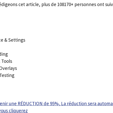
édigeons cet article, plus de 108170+ personnes ont suiv
ce & Settings
ding
l Tools
Overlays
Testing
btenir une RÉDUCTION de 95%, La réduction sera autom
vous cliquerez