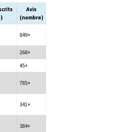
scrits
Avis
)
(nombre)
849+
268+
45+
785+
341+
384+