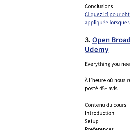
Conclusions
Cliquez ici pour o
appliquée lorsque 
3.
Open Broadc
Udemy
Everything you nee
À l’heure où nous r
posté 45+ avis.
Contenu du cours
Introduction
Setup
Preferences