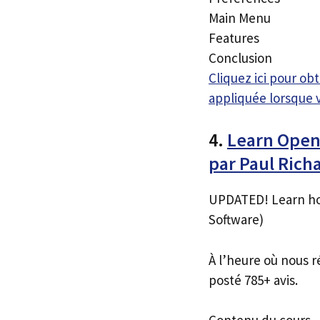
Main Menu
Features
Conclusion
Cliquez ici pour o
appliquée lorsque 
4.
Learn Open
par Paul Ric
UPDATED! Learn ho
Software)
À l’heure où nous r
posté 785+ avis.