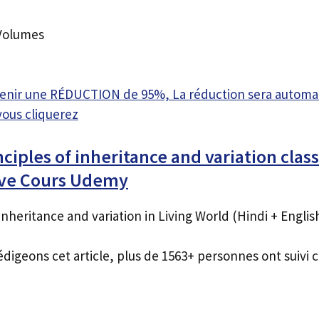
 Volumes
btenir une RÉDUCTION de 95%, La réduction sera autom
vous cliquerez
nciples of inheritance and variation class
ve Cours Udemy
inheritance and variation in Living World (Hindi + Englis
édigeons cet article, plus de 1563+ personnes ont suivi c