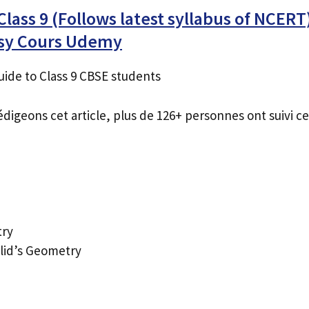
lass 9 (Follows latest syllabus of NCERT
asy Cours Udemy
ide to Class 9 CBSE students
édigeons cet article, plus de 126+ personnes ont suivi ce
try
clid’s Geometry