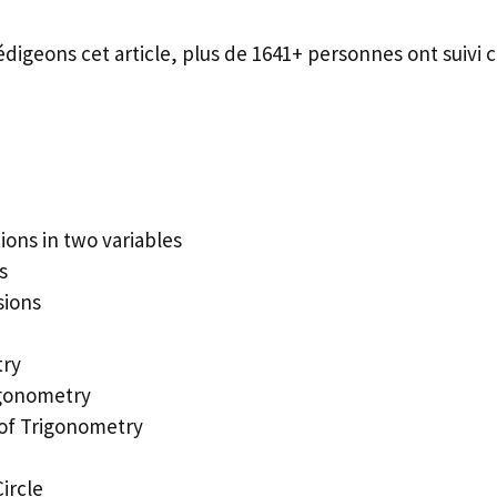
édigeons cet article, plus de 1641+ personnes ont suivi c
tions in two variables
s
sions
try
igonometry
of Trigonometry
ircle