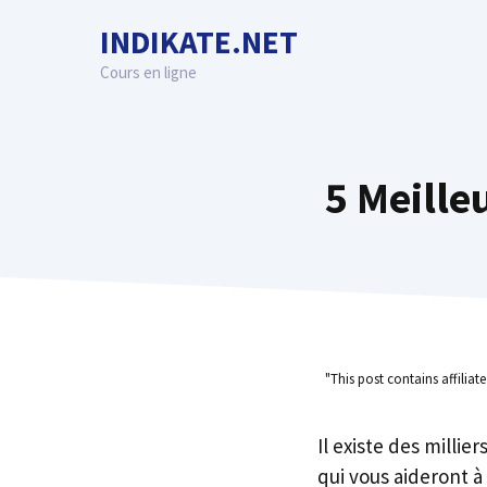
Skip
INDIKATE.NET
to
content
Cours en ligne
5 Meille
"This post contains affiliat
Il existe des millie
qui vous aideront à