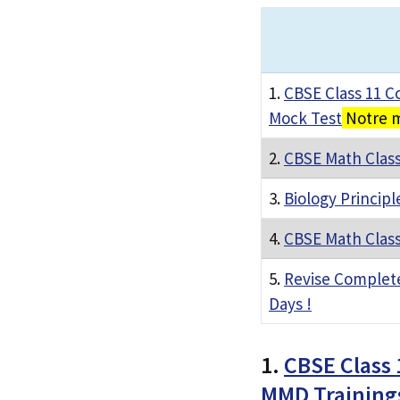
1.
CBSE Class 11 C
Mock Test
Notre m
2.
CBSE Math Class
3.
Biology Principl
4.
CBSE Math Class
5.
Revise Complete 
Days !
1.
CBSE Class 
MMD Training