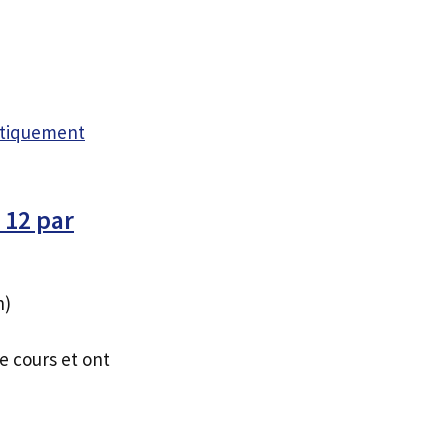
atiquement
 12 par
h)
e cours et ont