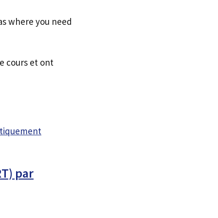
reas where you need
e cours et ont
atiquement
RT) par