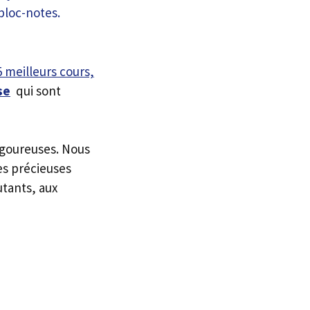
5 meilleurs cours,
se
qui sont
igoureuses. Nous
es précieuses
utants, aux