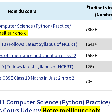
Étudiants in
Nom du cours
(Nombr
omputer Science (Python) Practice/
7863+
eilleur choix
 10 (Follows Latest Syllabus of NCERT)
1641+
es of inheritance and variation class 12
1563+
 9 (Follows latest syllabus of NCERT)
126+
CBSE Class 10 Maths in Just 2 hrs x 2
70+
11 Computer Science (Python) Practice/
s Cours Udemy
Notre meilleur choix