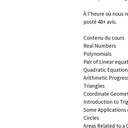
À l’heure où nous r
posté 48+ avis.
Contenu du cours
Real Numbers
Polynomials
Pair of Linear equa
Quadratic Equation
Arithmetic Progres
Triangles
Coordinate Geome
Introduction to Tr
Some Applications 
Circles
Areas Related to a C