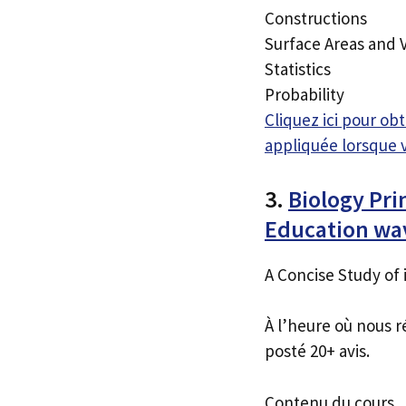
Constructions
Surface Areas and
Statistics
Probability
Cliquez ici pour o
appliquée lorsque 
3.
Biology Pri
Education wa
A Concise Study of 
À l’heure où nous r
posté 20+ avis.
Contenu du cours