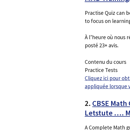
Practise Quiz can b
to focus on learnin
À l’heure où nous r
posté 23+ avis.
Contenu du cours
Practice Tests
Cliquez ici pour o
appliquée lorsque 
2.
CBSE Math C
Letstute …. 
A Complete Math gu