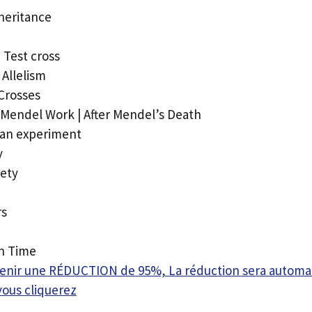
heritance
Test cross
 Allelism
 Crosses
 Mendel Work | After Mendel’s Death
an experiment
y
ety
rs
on Time
btenir une RÉDUCTION de 95%, La réduction sera autom
vous cliquerez