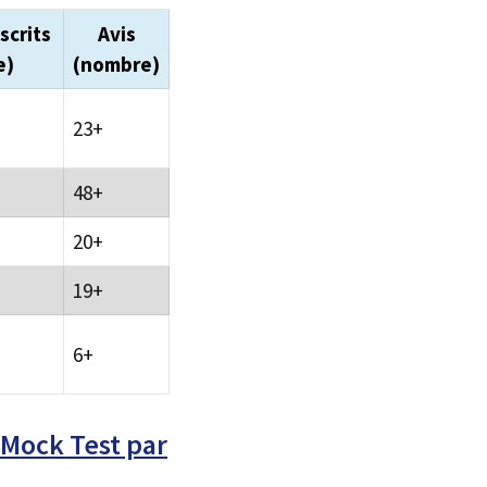
scrits
Avis
e)
(nombre)
23+
48+
20+
19+
6+
 Mock Test par