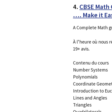
4.
CBSE Math C
…. Make it E
A Complete Math gu
À l’heure où nous r
19+ avis.
Contenu du cours
Number Systems
Polynomials
Coordinate Geome
Introduction to Eu
Lines and Angles
Triangles
Quadrilaterals