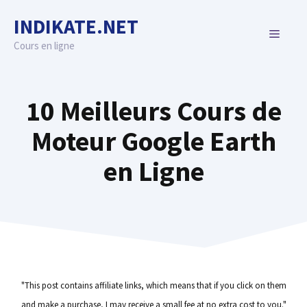
Skip
INDIKATE.NET
to
MENU
content
Cours en ligne
10 Meilleurs Cours de
Moteur Google Earth
en Ligne
"This post contains affiliate links, which means that if you click on them
and make a purchase, I may receive a small fee at no extra cost to you."