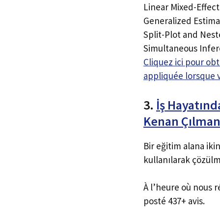
Linear Mixed-Effec
Generalized Estima
Split-Plot and Nes
Simultaneous Infe
Cliquez ici pour o
appliquée lorsque 
3.
İş Hayatınd
Kenan Çılma
Bir eğitim alana ik
kullanılarak çözülm
À l’heure où nous r
posté 437+ avis.