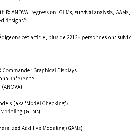
h R: ANOVA, regression, GLMs, survival analysis, GAMs, 
ed designs”
édigeons cet article, plus de 2213+ personnes ont suivi c
 R Commander Graphical Displays
onal Inference
ce (ANOVA)
Models (aka ‘Model Checking’)
 Modeling (GLMs)
eralized Additive Modeling (GAMs)