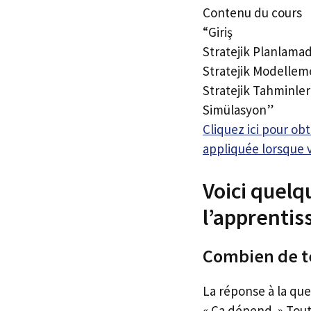
Contenu du cours
“Giriş
Stratejik Planlamad
Stratejik Modelle
Stratejik Tahminle
Simülasyon”
Cliquez ici pour o
appliquée lorsque 
Voici quel
l’apprentis
Combien de te
La réponse à la qu
« Ça dépend. » Tout