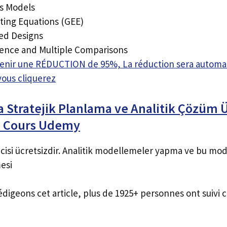
ts Models
ting Equations (GEE)
ted Designs
rence and Multiple Comparisons
btenir une RÉDUCTION de 95%, La réduction sera autom
vous cliquerez
a Stratejik Planlama ve Analitik Çözüm
n Cours Udemy
incisi ücretsizdir. Analitik modellemeler yapma ve bu mode
esi
édigeons cet article, plus de 1925+ personnes ont suivi c