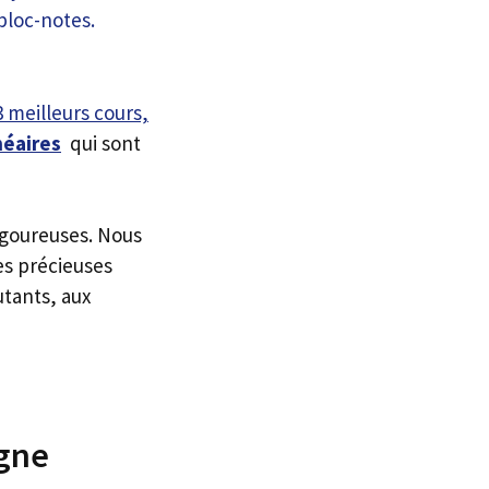
3 meilleurs cours,
néaires
qui sont
igoureuses. Nous
es précieuses
utants, aux
igne