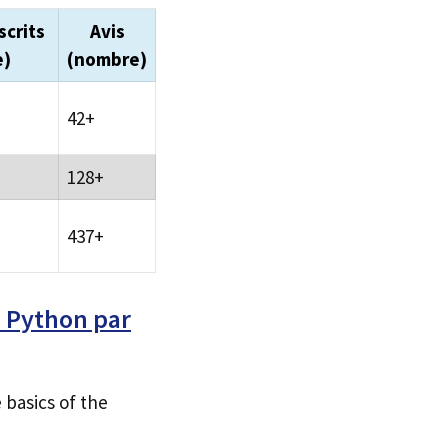
scrits
Avis
e)
(nombre)
42+
128+
437+
d Python par
 basics of the