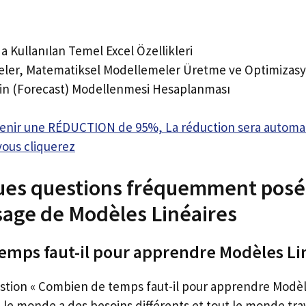
a Kullanılan Temel Excel Özellikleri
meler, Matematiksel Modellemeler Üretme ve Optimizas
rin (Forecast) Modellenmesi Hesaplanması
btenir une RÉDUCTION de 95%, La réduction sera autom
vous cliquerez
ques questions fréquemment posé
sage de Modèles Linéaires
mps faut-il pour apprendre Modèles Li
estion « Combien de temps faut-il pour apprendre Modèl
 le monde a des besoins différents et tout le monde tra