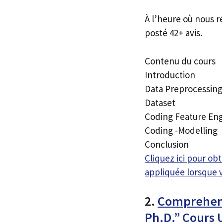
À l’heure où nous r
posté 42+ avis.
Contenu du cours
Introduction
Data Preprocessin
Dataset
Coding Feature En
Coding -Modelling
Conclusion
Cliquez ici pour o
appliquée lorsque 
2.
Comprehens
Ph.D.” Cours