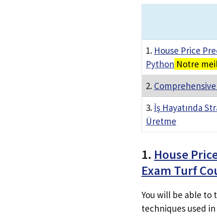
1.
House Price Pre
Python
Notre meil
2.
Comprehensive 
3.
İş Hayatında Str
Üretme
1.
House Price
Exam Turf Co
You will be able to
techniques used in