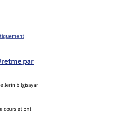
atiquement
 Üretme par
llerin bilgisayar
e cours et ont