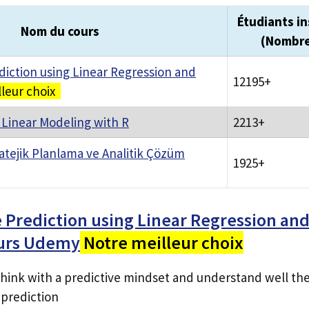
Étudiants in
Nom du cours
(Nombr
diction using Linear Regression and
12195+
leur choix
Linear Modeling with R
2213+
atejik Planlama ve Analitik Çözüm
1925+
 Prediction using Linear Regression an
urs Udemy
Notre meilleur choix
 think with a predictive mindset and understand well the
 prediction