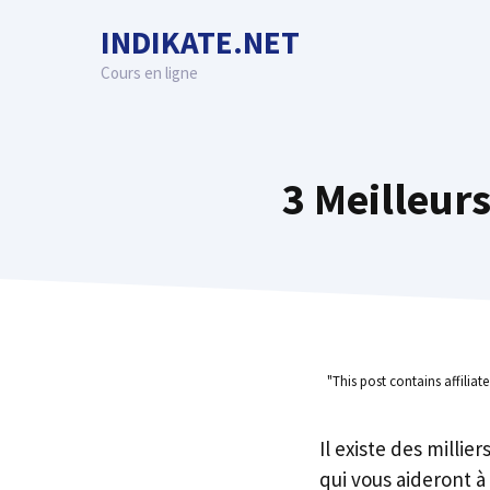
Skip
INDIKATE.NET
to
content
Cours en ligne
3 Meilleur
"This post contains affiliat
Il existe des millie
qui vous aideront à