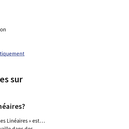
yon
atiquement
es sur
néaires?
es Linéaires » est…
vaille dans des