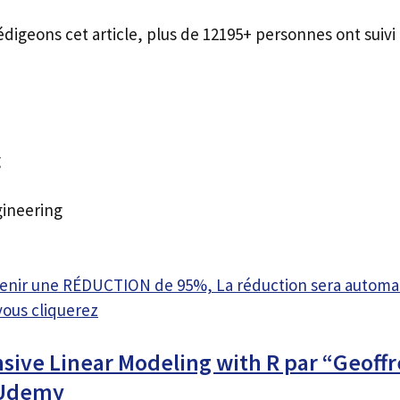
édigeons cet article, plus de 12195+ personnes ont suivi 
g
gineering
btenir une RÉDUCTION de 95%, La réduction sera autom
vous cliquerez
ive Linear Modeling with R par “Geoff
 Udemy