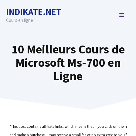
Skip
INDIKATE.NET
to
MENU
content
Cours en ligne
10 Meilleurs Cours de
Microsoft Ms-700 en
Ligne
"This post contains affiliate links, which means that if you click on them
and make a purchase, I may receive a small fee at no extra cost to you."