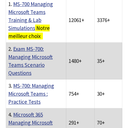
1.
MS-700 Managing
Microsoft Teams
Training & Lab
12061+
3376+
Simulations
Notre
meilleur choix
2.
Exam MS-700:
Managing Microsoft
1480+
35+
Teams Scenario
Questions
3.
MS-700: Managing
Microsoft Teams :
754+
30+
Practice Tests
4.
Microsoft 365
Managing Microsoft
291+
70+