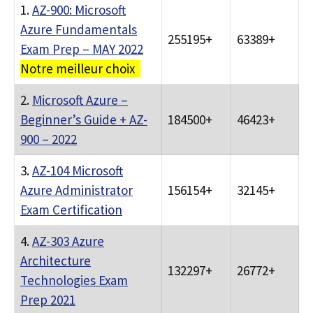
1.
AZ-900: Microsoft
Azure Fundamentals
255195+
63389+
Exam Prep – MAY 2022
Notre meilleur choix
2.
Microsoft Azure –
Beginner’s Guide + AZ-
184500+
46423+
900 – 2022
3.
AZ-104 Microsoft
Azure Administrator
156154+
32145+
Exam Certification
4.
AZ-303 Azure
Architecture
132297+
26772+
Technologies Exam
Prep 2021