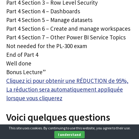
Part 4 Section 3 – Row Level Security
Part 4 Section 4 – Dashboards
Part 4 Section 5 – Manage datasets
Part 4 Section 6 – Create and manage workspaces
Part 4 Section 7 – Other Power BI Service Topics
Not needed for the PL-300 exam
End of Part 4
Well done
Bonus Lecture”
Cliquez ici pour obtenir une RÉDUCTION de 95%,
La réduction sera automatiquement appliquée
lorsque vous cliquerez
Voici quelques questions
fréquemment posées sur
This site uses cookies. By continuing to use this website, you agree to their use.
I understand