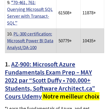
9.
“70-461, 761:
Querying Microsoft SQL
61508+
11878+
Server with Transact-
SQL”
10.
PL-300 certification:
Microsoft Power BI Data
50779+
10435+
Analyst/DA-100
1.
AZ-900: Microsoft Azure
Fundamentals Exam Prep – MAY
2022 par “Scott Duffy • 700.000+
Students, Software Architect.ca”
Cours Udemy
Notre meilleur choix
“Learn the fundamentals of Azure, and get