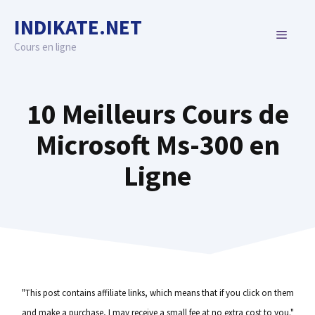
Skip
INDIKATE.NET
to
MENU
content
Cours en ligne
10 Meilleurs Cours de
Microsoft Ms-300 en
Ligne
"This post contains affiliate links, which means that if you click on them
and make a purchase, I may receive a small fee at no extra cost to you."