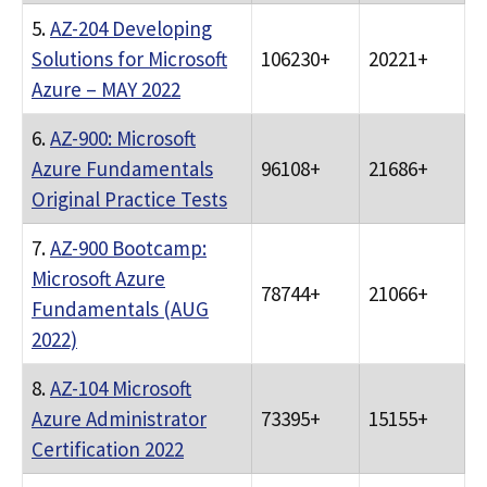
5.
AZ-204 Developing
Solutions for Microsoft
106230+
20221+
Azure – MAY 2022
6.
AZ-900: Microsoft
Azure Fundamentals
96108+
21686+
Original Practice Tests
7.
AZ-900 Bootcamp:
Microsoft Azure
78744+
21066+
Fundamentals (AUG
2022)
8.
AZ-104 Microsoft
Azure Administrator
73395+
15155+
Certification 2022