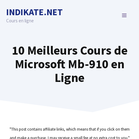
Skip
INDIKATE.NET
to
MENU
content
Cours en ligne
10 Meilleurs Cours de
Microsoft Mb-910 en
Ligne
"This post contains affiliate links, which means that if you click on them
and make a purchase, I may receive a small fee at no extra cost to you."