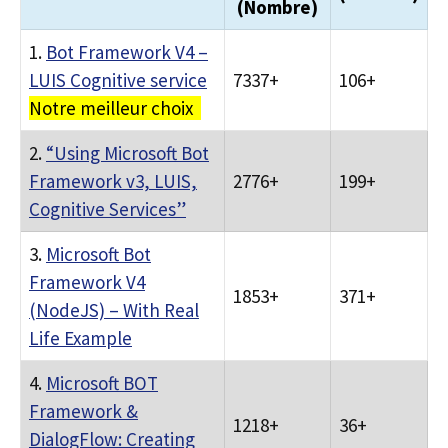
(Nombre)
1.
Bot Framework V4 –
LUIS Cognitive service
7337+
106+
Notre meilleur choix
2.
“Using Microsoft Bot
Framework v3, LUIS,
2776+
199+
Cognitive Services”
3.
Microsoft Bot
Framework V4
1853+
371+
(NodeJS) – With Real
Life Example
4.
Microsoft BOT
Framework &
1218+
36+
DialogFlow: Creating