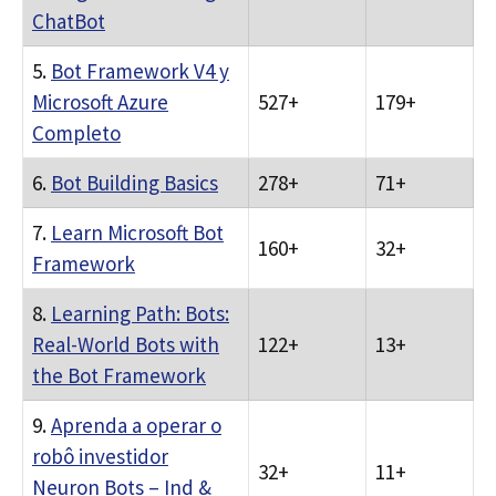
ChatBot
5.
Bot Framework V4 y
Microsoft Azure
527+
179+
Completo
6.
Bot Building Basics
278+
71+
7.
Learn Microsoft Bot
160+
32+
Framework
8.
Learning Path: Bots:
Real-World Bots with
122+
13+
the Bot Framework
9.
Aprenda a operar o
robô investidor
32+
11+
Neuron Bots – Ind &