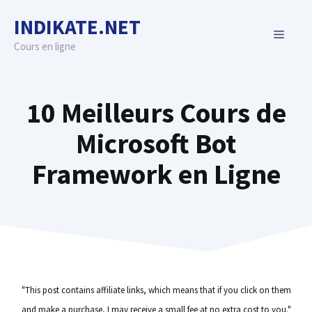
Skip
INDIKATE.NET
to
MENU
content
Cours en ligne
10 Meilleurs Cours de
Microsoft Bot
Framework en Ligne
"This post contains affiliate links, which means that if you click on them
and make a purchase, I may receive a small fee at no extra cost to you."