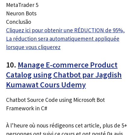
MetaTrader 5
Neuron Bots
Conclusão
Cliquez ici pour obtenir une RÉDUCTION de 95%,
La réduction sera automatiquement appliquée
lorsque vous cliquerez
10.
Manage E-commerce Product
Catalog using Chatbot par Jagdish
Kumawat Cours Udemy
Chatbot Source Code using Microsoft Bot
Framework in C#
À l’heure où nous rédigeons cet article, plus de 5+
personnes ont suivi ce cours et ont posté 0+ avis.