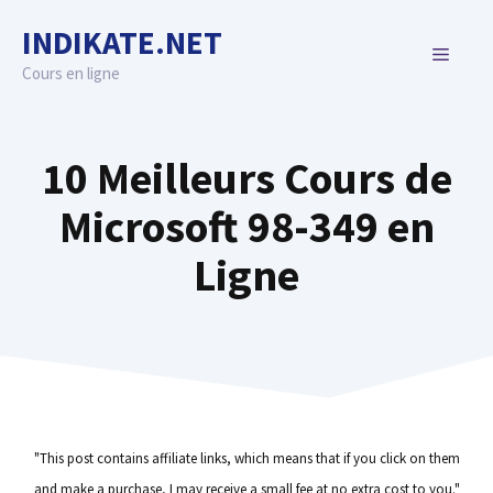
Skip
INDIKATE.NET
to
MENU
content
Cours en ligne
10 Meilleurs Cours de
Microsoft 98-349 en
Ligne
"This post contains affiliate links, which means that if you click on them
and make a purchase, I may receive a small fee at no extra cost to you."