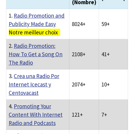
(Nombre)
1.
Radio Promotion and
Publicity Made Easy
8024+
59+
Notre meilleur choix
2.
Radio Promotion:
How To Get a Song On
2108+
41+
The Radio
3.
Crea una Radio Por
Internet Icecast y
2074+
10+
Centovacast
4.
Promoting Your
Content With Internet
121+
7+
Radio and Podcasts