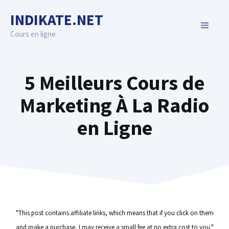
Skip
INDIKATE.NET
to
MENU
content
Cours en ligne
5 Meilleurs Cours de
Marketing À La Radio
en Ligne
"This post contains affiliate links, which means that if you click on them
and make a purchase, I may receive a small fee at no extra cost to you."