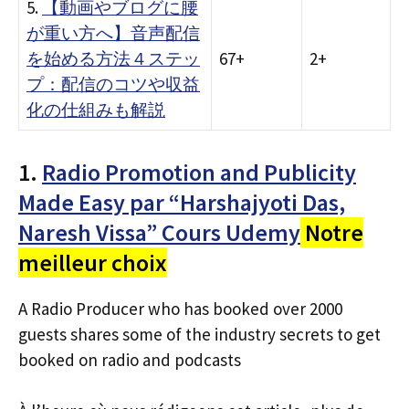
5.
【動画やブログに腰
が重い方へ】音声配信
を始める方法４ステッ
67+
2+
プ：配信のコツや収益
化の仕組みも解説
1.
Radio Promotion and Publicity
Made Easy par “Harshajyoti Das,
Naresh Vissa” Cours Udemy
Notre
meilleur choix
A Radio Producer who has booked over 2000
guests shares some of the industry secrets to get
booked on radio and podcasts