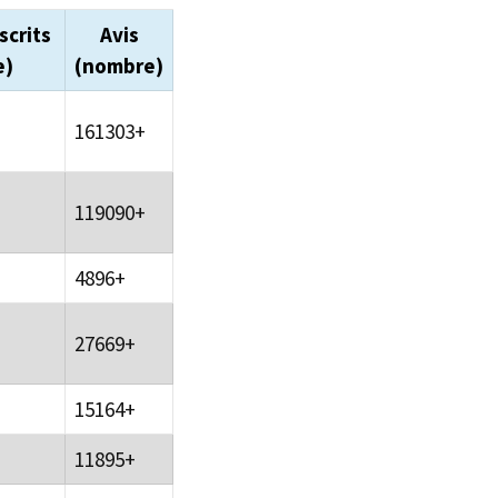
scrits
Avis
e)
(nombre)
161303+
119090+
4896+
27669+
15164+
11895+