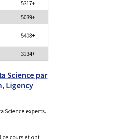
5317+
5039+
5408+
3134+
a Science par
m, Ligency
a Science experts.
i ce cours et ont