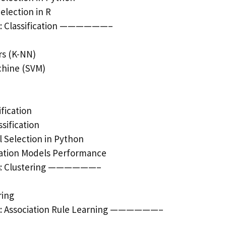
election in R
 Classification ——————–
rs (K-NN)
chine (SVM)
ification
sification
l Selection in Python
ication Models Performance
: Clustering ——————–
ring
 Association Rule Learning ——————–