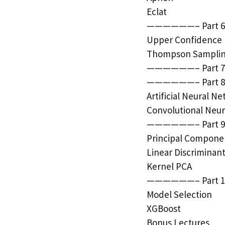
Eclat
——————– Part 6:
Upper Confidence
Thompson Sampli
——————– Part 7:
——————– Part 8
Artificial Neural N
Convolutional Neu
——————– Part 9:
Principal Componen
Linear Discriminant
Kernel PCA
——————– Part 10
Model Selection
XGBoost
Bonus Lectures