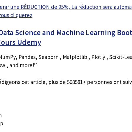
btenir une RÉDUCTION de 95%, La réduction sera autom
vous cliquerez
 Data Science and Machine Learning Boo
 Cours Udemy
umPy, Pandas, Seaborn , Matplotlib , Plotly , Scikit-Le
ow , and more!”
édigeons cet article, plus de 568581+ personnes ont suiv
n
Up