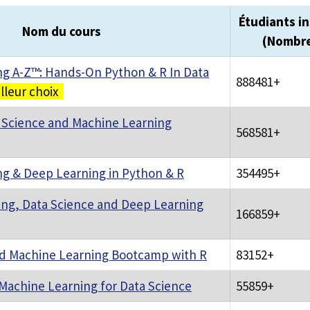
Étudiants in
Nom du cours
(Nombr
g A-Z™: Hands-On Python & R In Data
888481+
lleur choix
 Science and Machine Learning
568581+
g & Deep Learning in Python & R
354495+
ng, Data Science and Deep Learning
166859+
nd Machine Learning Bootcamp with R
83152+
 Machine Learning for Data Science
55859+