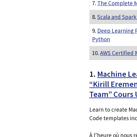
7.
The Complete M
8.
Scala and Spark
9.
Deep Learning P
Python
10.
AWS Certified 
1.
Machine Lea
“Kirill Ereme
Team” Cours
Learn to create Ma
Code templates inc
À l’heure où nous r