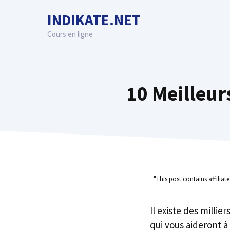
Skip
INDIKATE.NET
to
content
Cours en ligne
10 Meilleur
"This post contains affiliat
Il existe des millie
qui vous aideront à