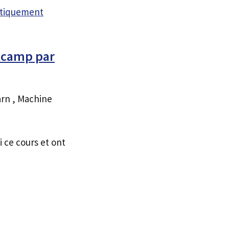
atiquement
tcamp par
arn , Machine
i ce cours et ont