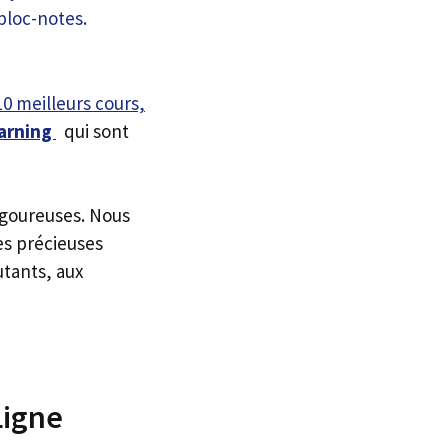
10 meilleurs cours,
arning
qui sont
igoureuses. Nous
es précieuses
utants, aux
Ligne