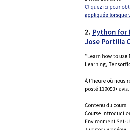
Cliquez ici pour o
appliquée lorsque 
2.
Python for
Jose Portilla
“Learn how to use N
Learning, Tensorfl
À l’heure où nous r
posté 119090+ avis.
Contenu du cours
Course Introductio
Environment Set-
Jupyter Overview