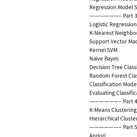
Regression Model S
——————– Part 3:
Logistic Regression
K-Nearest Neighbo
Support Vector Ma
Kernel SVM
Naive Bayes
Decision Tree Class
Random Forest Clas
Classification Mode
Evaluating Classif
——————– Part 4
K-Means Clustering
Hierarchical Cluste
——————– Part 5:
Apriori