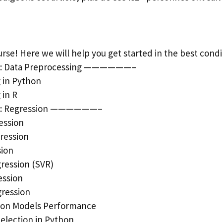
se! Here we will help you get started in the best condi
 Data Preprocessing ——————–
 in Python
 in R
: Regression ——————–
ession
gression
sion
ression (SVR)
ession
ression
sion Models Performance
election in Python