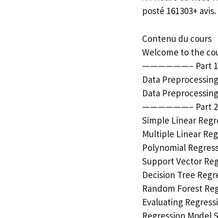
posté 161303+ avis.
Contenu du cours
Welcome to the cour
——————– Part 1:
Data Preprocessing
Data Preprocessing
——————– Part 2
Simple Linear Regr
Multiple Linear Re
Polynomial Regres
Support Vector Reg
Decision Tree Regr
Random Forest Reg
Evaluating Regres
Regression Model S