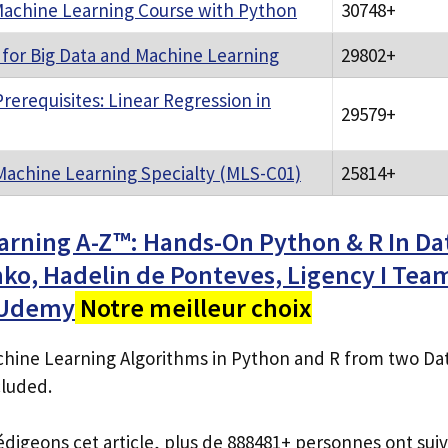
achine Learning Course with Python
30748+
 for Big Data and Machine Learning
29802+
rerequisites: Linear Regression in
29579+
Machine Learning Specialty (MLS-C01)
25814+
rning A-Z™: Hands-On Python & R In Dat
nko, Hadelin de Ponteves, Ligency I Tea
 Udemy
Notre meilleur choix
chine Learning Algorithms in Python and R from two Dat
luded.
édigeons cet article, plus de 888481+ personnes ont suiv