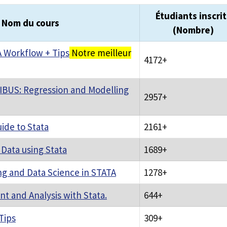
Étudiants inscrit
Nom du cours
(Nombre)
 Workflow + Tips
Notre meilleur
4172+
BUS: Regression and Modelling
2957+
ide to Stata
2161+
Data using Stata
1689+
g and Data Science in STATA
1278+
 and Analysis with Stata.
644+
Tips
309+