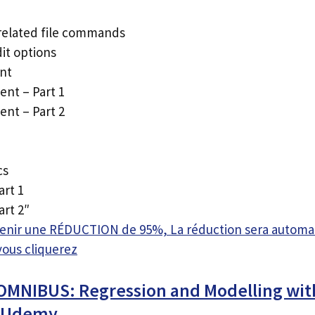
related file commands
it options
nt
nt – Part 1
nt – Part 2
cs
art 1
art 2″
btenir une RÉDUCTION de 95%, La réduction sera autom
vous cliquerez
OMNIBUS: Regression and Modelling with
s Udemy