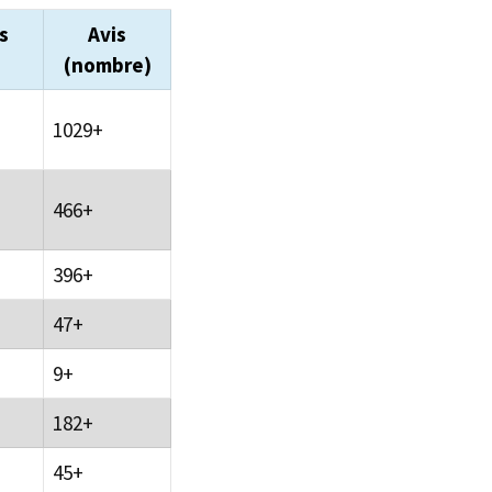
s
Avis
(nombre)
1029+
466+
396+
47+
9+
182+
45+