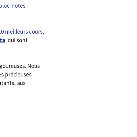
10 meilleurs cours,
ata
qui sont
igoureuses. Nous
es précieuses
utants, aux