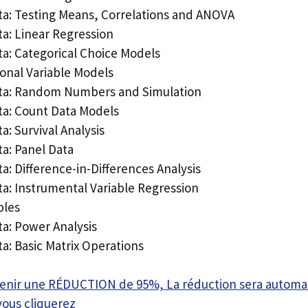
ata: Testing Means, Correlations and ANOVA
ta: Linear Regression
ta: Categorical Choice Models
ional Variable Models
ata: Random Numbers and Simulation
ata: Count Data Models
a: Survival Analysis
ta: Panel Data
ta: Difference-in-Differences Analysis
ta: Instrumental Variable Regression
bles
ta: Power Analysis
ta: Basic Matrix Operations
btenir une RÉDUCTION de 95%, La réduction sera autom
vous cliquerez