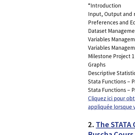
“Introduction
Input, Output and 
Preferences and Ed
Dataset Manageme
Variables Manageme
Variables Manageme
Milestone Project 1
Graphs
Descriptive Statisti
Stata Functions – P
Stata Functions – P
Cliquez ici pour o
appliquée lorsque 
2.
The STATA 
Buscha Cour