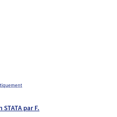
atiquement
 STATA par F.