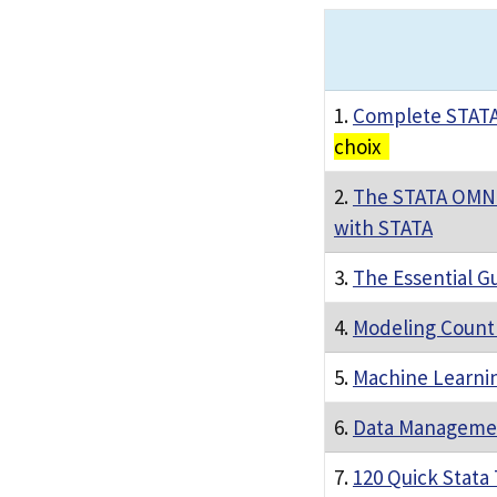
1.
Complete STATA
choix
2.
The STATA OMNI
with STATA
3.
The Essential Gu
4.
Modeling Count 
5.
Machine Learnin
6.
Data Management
7.
120 Quick Stata 