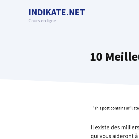
Skip
INDIKATE.NET
to
content
Cours en ligne
10 Meille
"This post contains affiliat
Il existe des millie
qui vous aideront à