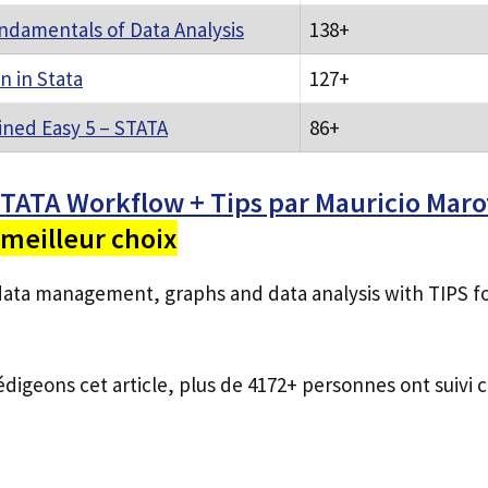
undamentals of Data Analysis
138+
n in Stata
127+
ained Easy 5 – STATA
86+
TATA Workflow + Tips par Mauricio Maro
meilleur choix
data management, graphs and data analysis with TIPS fo
édigeons cet article, plus de 4172+ personnes ont suivi c