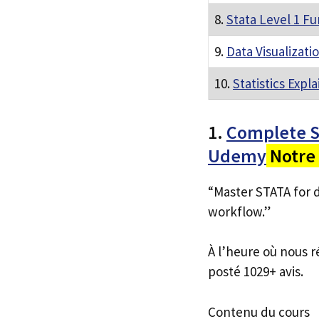
8.
Stata Level 1 F
9.
Data Visualizatio
10.
Statistics Expl
1.
Complete S
Udemy
Notre 
“Master STATA for 
workflow.”
À l’heure où nous r
posté 1029+ avis.
Contenu du cours