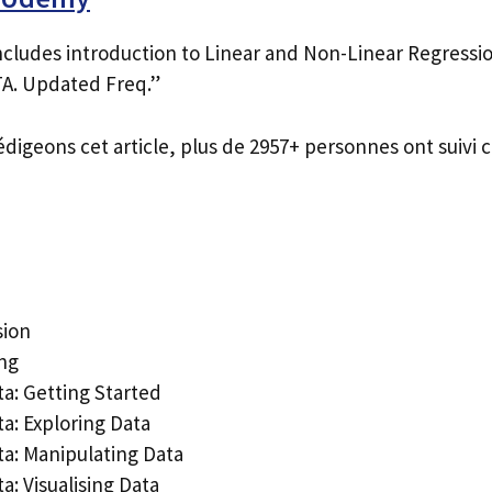
ncludes introduction to Linear and Non-Linear Regressi
A. Updated Freq.”
édigeons cet article, plus de 2957+ personnes ont suivi c
sion
ng
ta: Getting Started
ta: Exploring Data
ta: Manipulating Data
a: Visualising Data