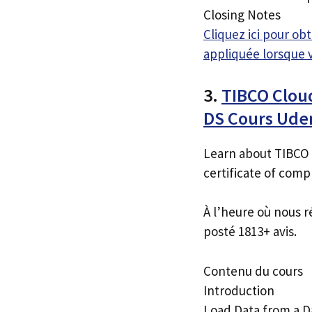
Closing Notes
Cliquez ici pour o
appliquée lorsque 
3.
TIBCO Cloud
DS Cours Ud
Learn about TIBCO C
certificate of comp
À l’heure où nous r
posté 1813+ avis.
Contenu du cours
Introduction
Load Data from a D