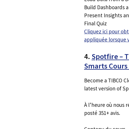
Build Dashboards a
Present Insights an
Final Quiz
Cliquez ici pour o
appliquée lorsque 
4.
Spotfire – 
Smarts Cour
Become a TIBCO Clo
latest version of Sp
À l’heure où nous r
posté 351+ avis.