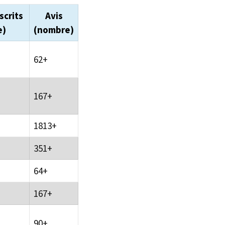
scrits
Avis
e)
(nombre)
62+
167+
1813+
351+
64+
167+
90+