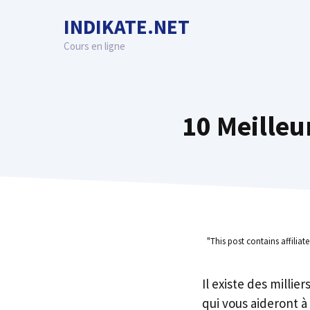
Skip
INDIKATE.NET
to
content
Cours en ligne
10 Meilleu
"This post contains affiliat
Il existe des millie
qui vous aideront à