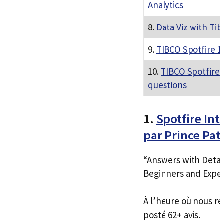
Analytics
8.
Data Viz with Ti
9.
TIBCO Spotfire 
10.
TIBCO Spotfire
questions
1.
Spotfire In
par Prince Pa
“Answers with Detai
Beginners and Expe
À l’heure où nous r
posté 62+ avis.