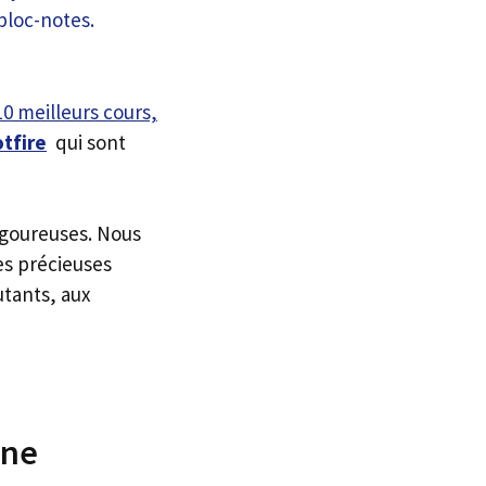
10 meilleurs cours,
otfire
qui sont
igoureuses. Nous
es précieuses
utants, aux
gne