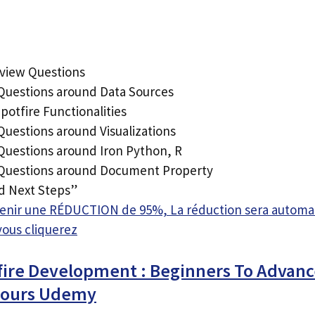
rview Questions
 Questions around Data Sources
otfire Functionalities
Questions around Visualizations
 Questions around Iron Python, R
 Questions around Document Property
d Next Steps”
btenir une RÉDUCTION de 95%, La réduction sera autom
vous cliquerez
fire Development : Beginners To Advanc
 Cours Udemy