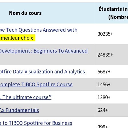
Étudiants in
Nom du cours
(Nombr
iew Tech Questions Answered with
30235+
meilleur choix
 Development : Beginners To Advanced
24839+
fire Data Visualization and Analytics
5687+
Complete TIBCO Spotfire Course
1456+
, The ultimate course”
1280+
7.x Fundamentals
624+
e to TIBCO Spotfire for Business
398+