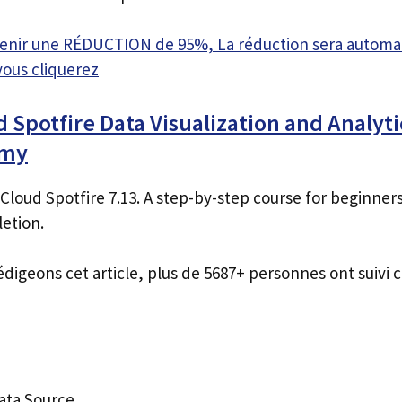
btenir une RÉDUCTION de 95%, La réduction sera autom
vous cliquerez
 Spotfire Data Visualization and Analyti
emy
loud Spotfire 7.13. A step-by-step course for beginners
letion.
édigeons cet article, plus de 5687+ personnes ont suivi c
ata Source