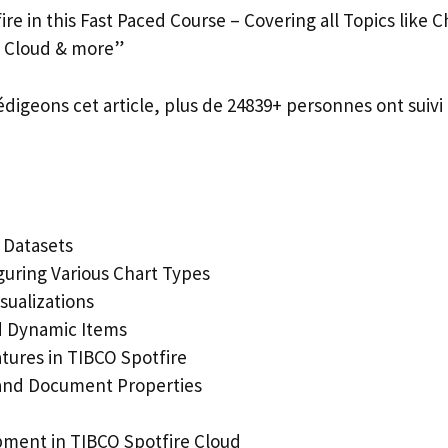
re in this Fast Paced Course – Covering all Topics like 
e Cloud & more”
édigeons cet article, plus de 24839+ personnes ont suivi 
 Datasets
guring Various Chart Types
sualizations
d Dynamic Items
ures in TIBCO Spotfire
 and Document Properties
ment in TIBCO Spotfire Cloud