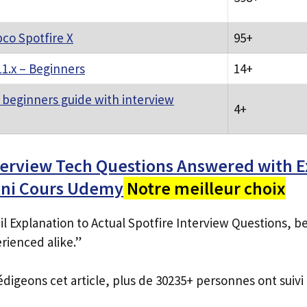
bco Spotfire X
95+
11.x – Beginners
14+
 beginners guide with interview
4+
terview Tech Questions Answered with 
tni Cours Udemy
Notre meilleur choix
l Explanation to Actual Spotfire Interview Questions, be
rienced alike.”
édigeons cet article, plus de 30235+ personnes ont suivi 